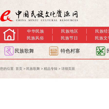
中华民族
民族地区
民族经
民族风俗
民族节日
民族文
民族歌舞
特色村寨
您的位置:
首页
>
民族歌舞
>
精品专辑
> 详细页面