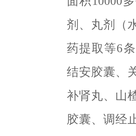
面积1000
剂、丸剂（
药提取等6
结安胶囊、
补肾丸、山
胶囊、调经