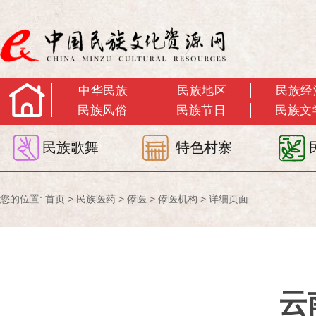
中华民族
民族地区
民族经
民族风俗
民族节日
民族文
民族歌舞
特色村寨
您的位置:
首页
>
民族医药
>
傣医
>
傣医机构
> 详细页面
云