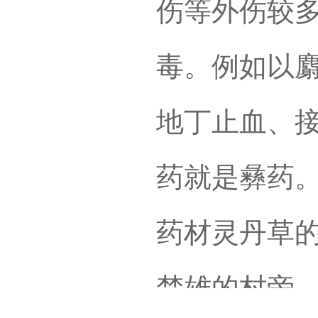
伤等外伤较
毒。例如以
地丁止血、
药就是彝药。
药材灵丹草
楚雄的村旁