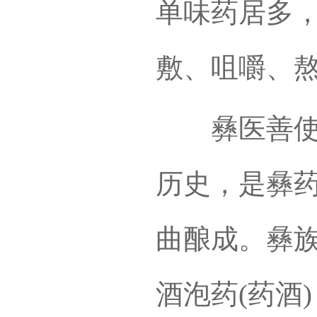
单味药居多
敷、咀嚼、
彝医善使用
历史，是彝
曲酿成。彝
酒泡药(药酒