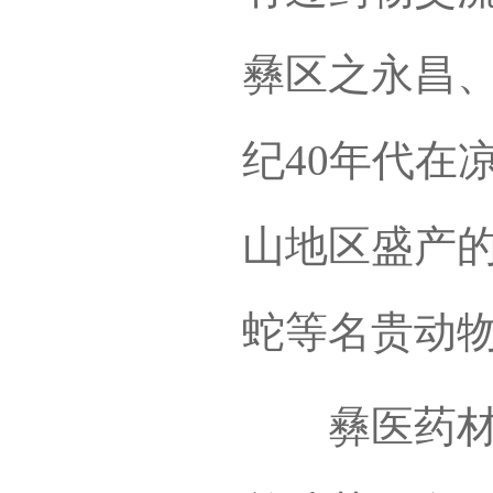
彝区之永昌、
纪40年代在
山地区盛产
蛇等名贵动
彝医药材多