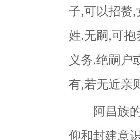
子,可以招赘
姓.无嗣,可
义务.绝嗣户
有,若无近亲
阿昌族的禁
仰和封建意识