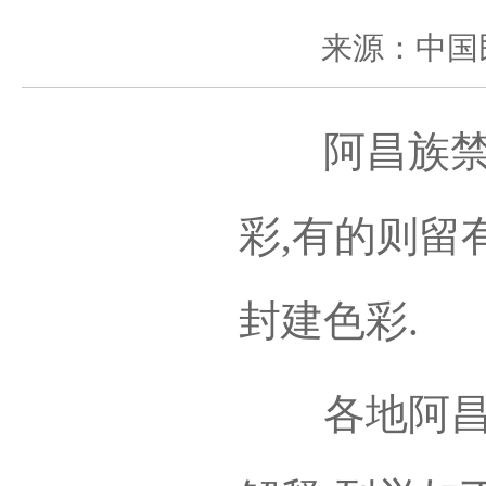
来源：中国
阿昌族禁忌
彩,有的则留
封建色彩.
各地阿昌族