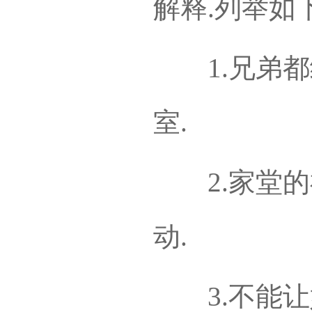
解释.列举如下
1.兄弟都
室.
2.家堂的
动.
3.不能让妇