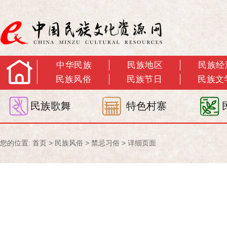
中华民族
民族地区
民族经
民族风俗
民族节日
民族文
民族歌舞
特色村寨
您的位置:
首页
>
民族风俗
>
禁忌习俗
> 详细页面