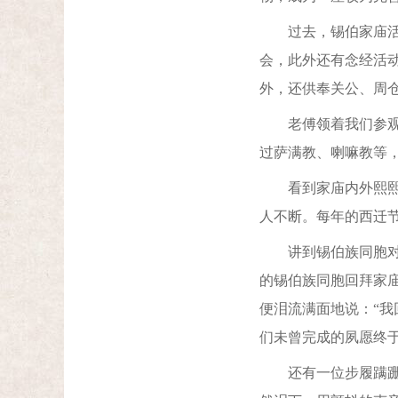
过去，锡伯家庙活动
会，此外还有念经活
外，还供奉关公、周
老傅领着我们参观家
过萨满教、喇嘛教等
看到家庙内外熙熙攘
人不断。每年的西迁
讲到锡伯族同胞对家
的锡伯族同胞回拜家
便泪流满面地说：“我
们未曾完成的夙愿终于
还有一位步履蹒跚的