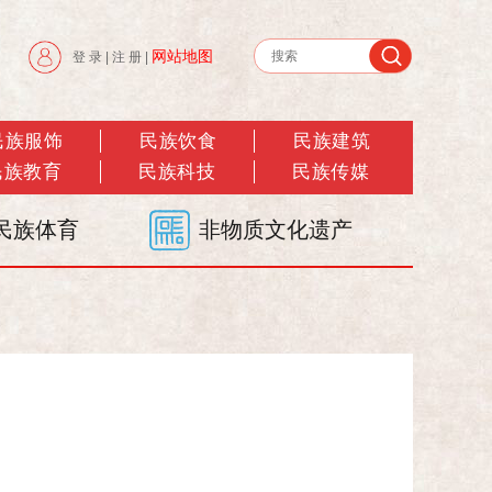
网站地图
登 录
|
注 册
|
民族服饰
民族饮食
民族建筑
民族教育
民族科技
民族传媒
民族体育
非物质文化遗产