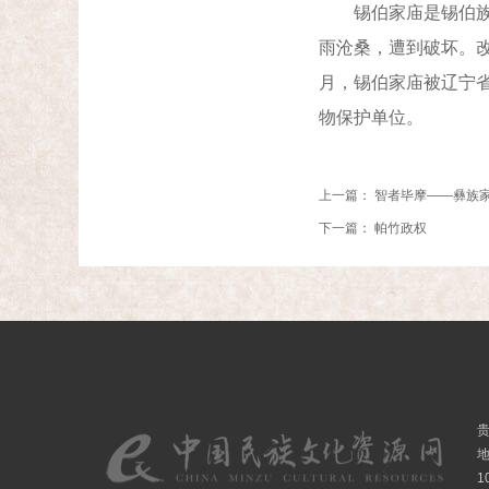
锡伯家庙是锡伯族灵
雨沧桑，遭到破坏。改
月，锡伯家庙被辽宁省
物保护单位。
上一篇：
智者毕摩——彝族
下一篇：
帕竹政权
1