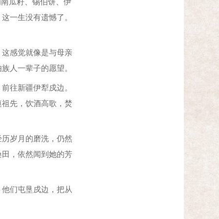
的南瓜籽、锡伯饼、伊
，这一生没有遗憾了。
这感觉就像是与母亲
伯族人一辈子的愿望。
，前往新疆伊犁戍边。
奠祖先，饮酒高歌，焚
历岁月的磨洗，仍然
桑田，依然闻到她的芳
他们屯垦戍边，把从