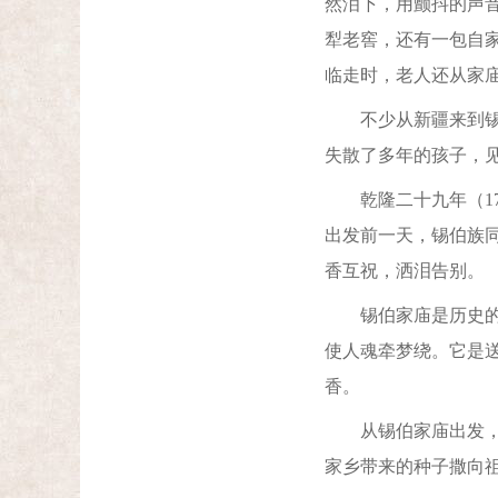
然泪下，用颤抖的声
犁老窖，还有一包自
临走时，老人还从家
不少从新疆来到锡伯
失散了多年的孩子，
乾隆二十九年（176
出发前一天，锡伯族
香互祝，洒泪告别。
锡伯家庙是历史的见
使人魂牵梦绕。它是
香。
从锡伯家庙出发，那
家乡带来的种子撒向