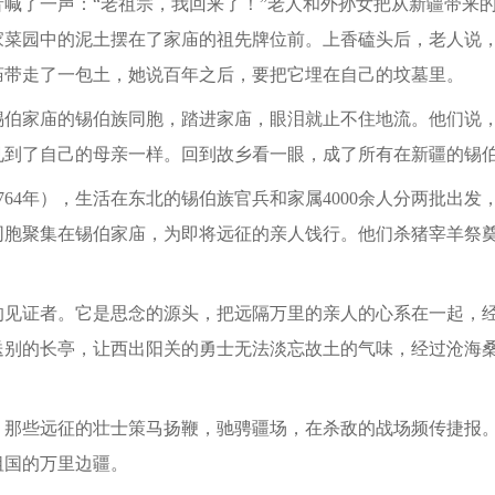
音喊了一声：“老祖宗，我回来了！”老人和外孙女把从新疆带来
家菜园中的泥土摆在了家庙的祖先牌位前。上香磕头后，老人说
庙带走了一包土，她说百年之后，要把它埋在自己的坟墓里。
家庙的锡伯族同胞，踏进家庙，眼泪就止不住地流。他们说，
见到了自己的母亲一样。回到故乡看一眼，成了所有在新疆的锡
4年），生活在东北的锡伯族官兵和家属4000余人分两批出发
同胞聚集在锡伯家庙，为即将远征的亲人饯行。他们杀猪宰羊祭
证者。它是思念的源头，把远隔万里的亲人的心系在一起，经
送别的长亭，让西出阳关的勇士无法淡忘故土的气味，经过沧海
些远征的壮士策马扬鞭，驰骋疆场，在杀敌的战场频传捷报。
祖国的万里边疆。