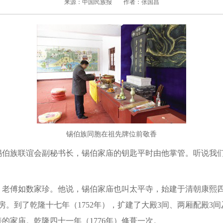
来源：中国民族报
作者：张国昌
锡伯族同胞在祖先牌位前敬香
族联谊会副秘书长，锡伯家庙的钥匙平时由他掌管。听说我们
傅如数家珍。他说，锡伯家庙也叫太平寺，始建于清朝康熙四十
房。到了乾隆十七年（1752年），扩建了大殿3间、两厢配殿3
的家庙。乾隆四十一年（1776年）修葺一次。