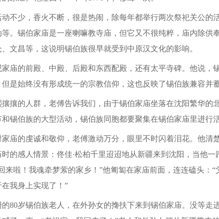
不少，香火不断，很是热闹，除每年都举行两次祭祀关公的活
动等。锡伯家庙是一座喇嘛教寺庙，但它又不很纯粹，庙内除供
仓、文昌等，这说明锡伯族很早就受到中原汉文化的影响。
庙的前殿、中殿、后殿和东西配殿，还有太平寺碑。他说，锡
，但是始终没有形成统一的宗教信仰，这也反映了锡伯族兼容并
攘的人群，老傅告诉我们，由于锡伯家庙坐落在沈阳繁华的北
节和锡伯族的大型活动，锡伯族同胞都要聚集在锡伯家庙里进行
庙的虔诚和敬仰，老傅激动万分，眼里不时闪着泪花。他清楚
庙时的感人情景：佟佳·松柏千里迢迢地从新疆来到沈阳，当他一
回来啦！我魂牵梦萦的家乡！”他匍匐在家庙前面，连连磕头：“
在我身上实现了！”
80岁锡伯族老人，在外孙女的搀扶下来到锡伯家庙。没等走