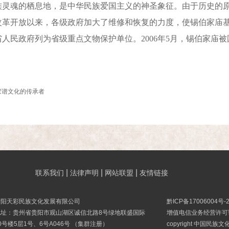
魂的栖息地，是中华民族爱国主义的神圣象征。由于历史的原
革开放以来，各级政府加大了维修和恢复的力度，使锡伯家庙基本
人民政府列为省级重点文物保护单位。2006年5月，锡伯家庙
家谱文化的传承者
|
|
|
联系我们
法律声明
网站联盟
友情链接
贵阳天彩民族文化发展有限公司
黔ICP备17006004号-
地址：贵州省贵阳市观山湖区诚信北路8号绿地联盛国际
增值电信业务经营许可证B
0号楼5层1号、6号A046号 （集群注册）
copyright 中国民族