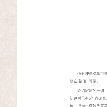
傅有坤是沈阳市锡伯
就在庙门口等候。
介绍家庙的一切，老
初建时只有5间青砖瓦
物，成为一座较为完善