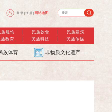
网站地图
登 录
|
注 册
|
民族服饰
民族饮食
民族建筑
民族教育
民族科技
民族传媒
民族体育
非物质文化遗产