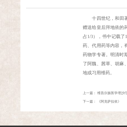
十四世纪，和田著名
赠送给皇后拜地依的
占1/3），书中记载
药、代用药等内容，
药物学专著。明清时
了阿魏、茜草、胡麻
地或习用维药。
上一篇：
维吾尔族医学埋沙
下一篇：
《阿克萨拉依》