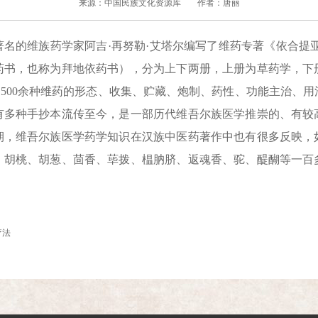
来源：中国民族文化资源库
作者：唐丽
的维族药学家阿吉·再努勒·艾塔尔编写了维药专著《依合提亚
药书，也称为拜地依药书），分为上下两册，上册为草药学，下
了1500余种维药的形态、收集、贮藏、炮制、药性、功能主治、
有多种手抄本流传至今，是一部历代维吾尔族医学推崇的、有较
期，维吾尔族医学药学知识在汉族中医药著作中也有很多反映，
、胡桃、胡葱、茴香、荜拨、榅肭脐、返魂香、驼、醍醐等一百
疗法