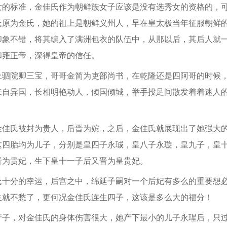
标准，金佳氏作为朝鲜族女子应该是没有选秀女的资格的，可
氏原为金氏，她的祖上是朝鲜义州人，早在皇太极当年征服朝鲜
印象不错，将其编入了满洲包衣的队伍中，从那以后，其后人就
和雍正帝，深得皇帝的信任。
院卿三宝，哥哥金简为吏部尚书，在乾隆还是四阿哥的时候，
来自异国，长相明艳动人，倾国倾城，举手投足间散发着着迷人
氏被封为贵人，后晋为嫔，之后，金佳氏就展现出了她强大的
这四胎均为儿子，分别是皇四子永珹，皇八子永璇，皇九子，皇
晋为贵妃，生下皇十一子后又晋为皇贵妃。
分的幸运，后宫之中，绵延子嗣对一个后妃有多么的重要想必
生就不愁了，更何况金佳氏连生四子，这该是多么大的福分！
，对金佳氏的身体伤害很大，她产下最小的儿子永瑆后，只过