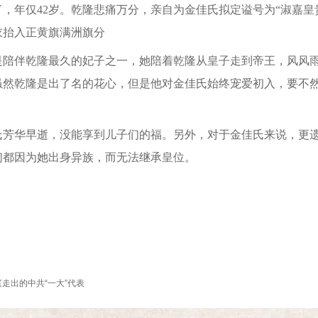
，年仅42岁。乾隆悲痛万分，亲自为金佳氏拟定谥号为“淑嘉皇
衣抬入正黄旗满洲旗分
伴乾隆最久的妃子之一，她陪着乾隆从皇子走到帝王，风风雨
虽然乾隆是出了名的花心，但是他对金佳氏始终宠爱初入，要不然
华早逝，没能享到儿子们的福。另外，对于金佳氏来说，更遗
们都因为她出身异族，而无法继承皇位。
走出的中共“一大”代表