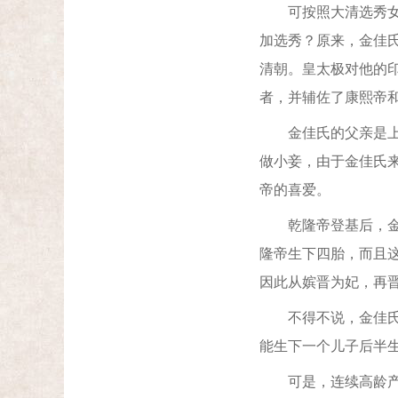
可按照大清选秀女的
加选秀？原来，金佳
清朝。皇太极对他的
者，并辅佐了康熙帝
金佳氏的父亲是上驷
做小妾，由于金佳氏
帝的喜爱。
乾隆帝登基后，金佳
隆帝生下四胎，而且
因此从嫔晋为妃，再
不得不说，金佳氏十
能生下一个儿子后半
可是，连续高龄产子