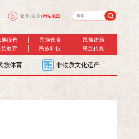
网站地图
登 录
|
注 册
|
民族服饰
民族饮食
民族建筑
民族教育
民族科技
民族传媒
民族体育
非物质文化遗产