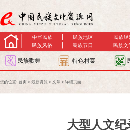
中华民族
民族地区
民族经
民族风俗
民族节日
民族文
民族歌舞
特色村寨
您的位置:
首页
>
最新资源
>
文章
> 详细页面
大型人文纪