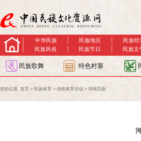
中华民族
民族地区
民族经
民族风俗
民族节日
民族文
民族歌舞
特色村寨
您的位置:
首页
>
民族体育
>
传统体育活动
> 详细页面