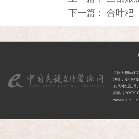
下一篇：
合叶粑
贵阳天彩民族
地址：贵州省贵
10号楼5层1号
邮编（POSTCO
www.minzunet.c