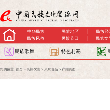
中华民族
民族地区
民族经
民族风俗
民族节日
民族文
民族歌舞
特色村寨
您的位置:
首页
>
民族饮食
>
风味食品
> 详细页面