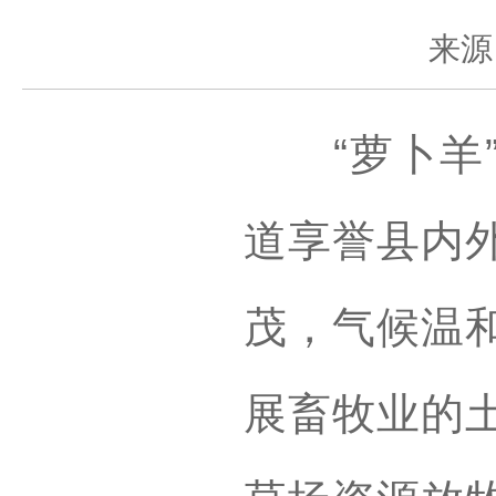
来源
“萝卜羊”
道享誉县内
茂，气候温
展畜牧业的