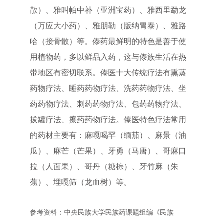
散）、雅叫帕中补（亚洲宝药）、雅西里勐龙
（万应大小药）、雅朋勒（版纳胃泰）、雅路
哈（接骨散）等。傣药最鲜明的特色是善于使
用植物药，多以鲜品入药，这与傣族生活在热
带地区有密切联系。傣医十大传统疗法有熏蒸
药物疗法、睡药药物疗法、洗药药物疗法、坐
药药物疗法、刺药药物疗法、包药药物疗法、
拔罐疗法、擦药药物疗法。傣医特色疗法常用
的药材主要有：麻嘎喝罕（缅茄）、麻景（油
瓜）、麻芒（芒果）、牙勇（马唐）、哥麻口
拉（人面果）、哥丹（糖棕）、牙竹麻（朱
蕉）、埋嘎筛（龙血树）等。
参考资料：
中央民族大学民族药课题组编《民族