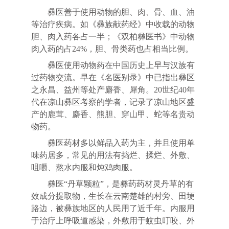
彝医善于使用动物的胆、肉、骨、血、油
等治疗疾病。如《彝族献药经》中收载的动物
胆、肉入药各占一半；《双柏彝医书》中动物
肉入药的占24%，胆、骨类药也占相当比例。
彝医使用动物药在中国历史上早与汉族有
过药物交流。早在《名医别录》中已指出彝区
之永昌、益州等处产麝香、犀角。20世纪40年
代在凉山彝区考察的学者，记录了凉山地区盛
产的鹿茸、麝香、熊胆、穿山甲、蛇等名贵动
物药。
彝医药材多以鲜品入药为主，并且使用单
味药居多，常见的用法有捣烂、揉烂、外敷、
咀嚼、熬水内服和炖鸡肉服。
彝医“丹草颗粒”，是彝药药材灵丹草的有
效成分提取物，生长在云南楚雄的村旁、田埂
路边，被彝族地区的人民用了近千年。内服用
于治疗上呼吸道感染，外敷用于蚊虫叮咬、外