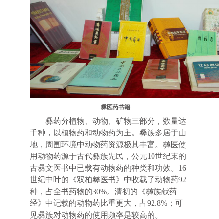
彝医药书籍
彝药分植物、动物、矿物三部分，数量达
千种，以植物药和动物药为主。彝族多居于山
地，周围环境中动物药资源极其丰富。彝医使
用动物药源于古代彝族先民，公元10世纪末的
古彝文医书中已载有动物药的种类和功效。16
世纪中叶的《双柏彝医书》中收载了动物药92
种，占全书药物的30%。清初的《彝族献药
经》中记载的动物药比重更大，占92.8%；可
见彝族对动物药的使用频率是较高的。