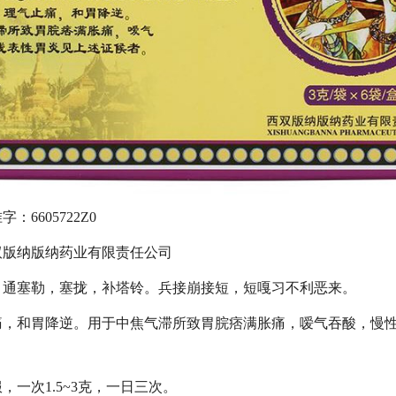
6605722Z0
版纳版纳药业有限责任公司
通塞勒，塞拢，补塔铃。兵接崩接短，短嘎习不利恶来。
和胃降逆。用于中焦气滞所致胃脘痞满胀痛，嗳气吞酸，慢性
次1.5~3克，一日三次。