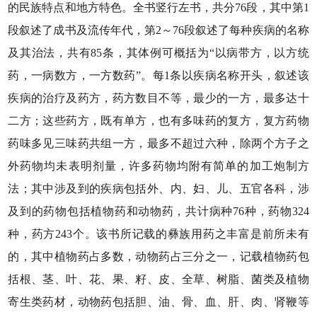
的民族特点和地方特色。全书竖行左书，共分76段，其中第1
段叙述了成书及流传年代，第2～76段叙述了每种疾病的名称
及其治法，共有85条，其体例可概括为“以病带方，以方统
药，一病数方，一方数药”。每1条以疾病名称开头，叙述该
疾病的治疗及药方，药方数目不等，最少的一方，最多达十
二方；这些药方，既有单方，也有多味药的复方，复方药物
药味多见三味药共组一方，最多不超过六种，除两个方子之
外药物均未表明剂量，许多药物均附有简单的加工炮制方
法；其中涉及到的疾病包括外、内、妇、儿、五官各科，涉
及到的药物包括植物药和动物药，共计病种76种，药物324
种，药方243个。该书所记载的彝族用药之丰富是前所未有
的，其中植物药占多数，动物药占三分之一，记载植物药包
括根、茎、叶、花、果、籽、皮、全草、树脂、菌类及植物
寄生类药材，动物药包括胆、油、骨、血、肝、肉、肾鞭等