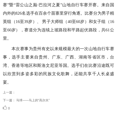
赛”暨“雷公山之巅·巴拉河之夏”山地自行车赛开赛。来自国
内外的826名选手在百余个苗寨里穿行角逐。比赛分为男子精
英组（16至39岁）、 男子大师组（40至60岁）和女子组（16
至60岁），赛道分为连续上坡路段和平路起伏路段，共61公
里。
本次赛事为贵州有史以来规模最大的一次山地自行车赛
事，选手主要来自贵州、广东、广西、湖南等省区市，台
湾、香港等地区和斯洛文尼亚等国。选手们在比赛沿途既可
以欣赏到多姿多彩的民族文化歌舞，还能共享千人长桌盛
宴。
上一篇：
下一篇：
马球——马上的“高尔夫”
0