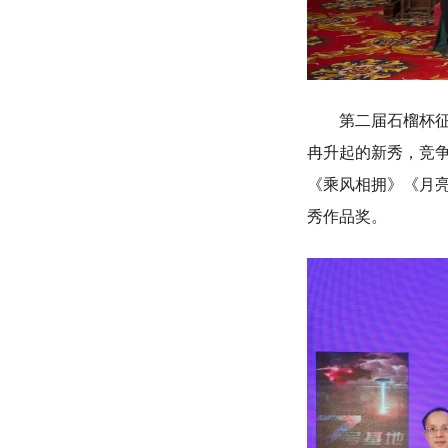
第二届石榴杯征文
冉升起的新秀，竞
《乘风相拥》《月
秀作品奖。