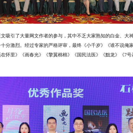
吸引了大量网文作者的参与，其中不乏大家熟知的白金、大神
争十分激烈。经过专家的严格评审，最终《小千岁》《谁不说俺
亮在怀里》《画春光》《擎翼棉棉》《国民法医》《黜龙》《7号