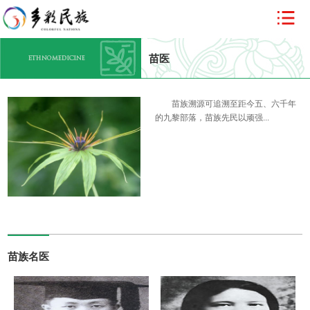
苗医
苗族溯源可追溯至距今五、六千年
的九黎部落，苗族先民以顽强...
苗族名医