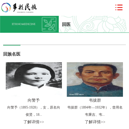
回医
回族名医
向警予
韦拔群
向警予（1895-1928），女，原名向
韦拔群（1894年—1932年），曾用名
俊贤，18...
韦秉吉、韦...
了解详情>>
了解详情>>