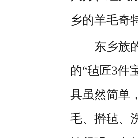
乡的羊毛奇
东乡族的擀
的“毡匠3件
具虽然简单
毛、擀毡、