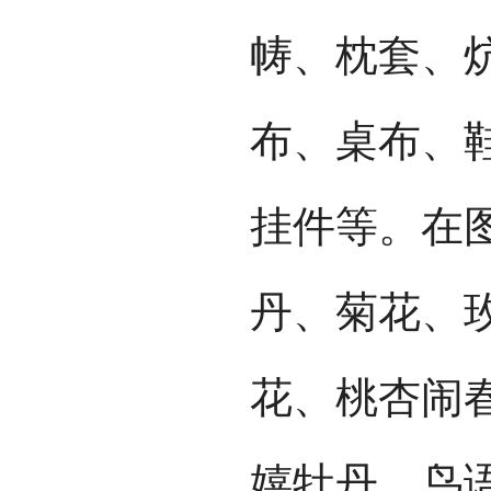
帱、枕套、
布、桌布、
挂件等。在
丹、菊花、
花、桃杏闹
嬉牡丹、鸟