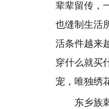
辈辈留传，
也缝制生活
活条件越来
穿什么就买
宠，唯独绣
东乡族刺绣