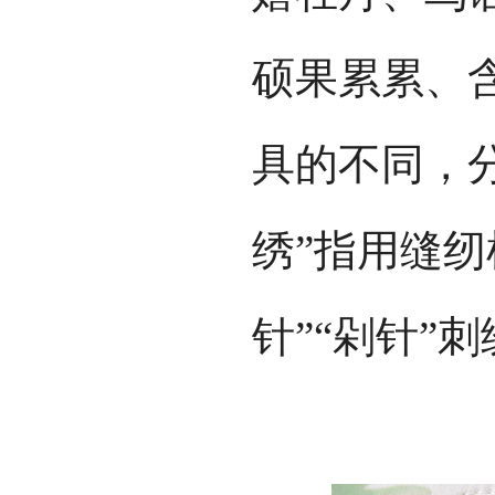
硕果累累、
具的不同，分
绣”指用缝纫
针”“剁针”