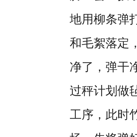
地用柳条弹
和毛絮落定
净了，弹干
过秤计划做
工序，此时