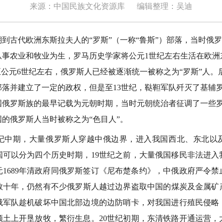
来源：中国民族文化资源库
编辑整理：吴迪
古代欧洲东斯拉夫人的“罗斯”（一称“鲁斯”）部落，当时俄
从事农业和牧业为生，罗马历史学家将公元1世纪左右生活在欧洲
至公元6世纪左右，俄罗斯人已经被逐渐统一被称之为“罗斯”人
部落并建立了一定的政权，但是至13世纪，鞑靼军队歼灭了基辅
国俄罗斯族的最早记载为元朝时期，当时元朝统治者征调了一些
的俄罗斯人当时被称之为“色目人”。
纪中期，大量俄罗斯人穿越中俄边界，进入我国西北、东北以
国可以分为四个历史时期，19世纪之前，大量俄国移民非法进入
1689年清政府同俄罗斯签订《尼布楚条约》，中俄政府严令
十年，仍然有不少俄罗斯人越过边界盗取中国的煤炭及金属矿产
俄军队趁机破坏中国北部边境的边防哨卡，对我国进行殖民侵略
领土上开垦放牧，繁衍生息。20世纪初期，东清铁路开通运营，