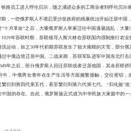
、铁路员工进入呼伦贝尔，随之涌进众多的工商业者到呼伦贝尔
一些俄罗斯人不堪忍受沙皇政府的残暴统治开始迁居中国，特别
发“十月革命”之后，大量俄罗斯人举家迁往中国逃避战乱，大量
。1929年苏联时期，苏联领导人斯大林在苏联国内强制推行农
清洗运动，加之30年代初期苏联发生了较大规模的灾荒，部分俄
越过中俄边境迁居中国。二战末期，苏联军队进军中国东北打击
949年之后，部分俄罗斯人回迁苏联或者迁居他国，其余苏联
月中，中俄男女青年在生产生活等方面频繁接触，交往密切，
繁衍到第四代第五代，甚至繁衍到第六代第七代。 “归化族”改
在中国的存在。自此，俄罗斯族正式成为中华民族大家庭中的一员