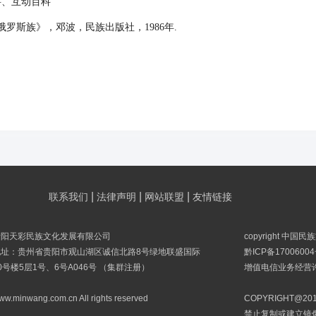
科、互动百科
罗斯族》，邓波，民族出版社，1986年.
|
|
|
联系我们
法律声明
网站联盟
友情链接
贵阳天彩民族文化发展有限公司
copyright 中国
地址：贵州省贵阳市观山湖区诚信北路8号绿地联盛国际
黔ICP备17006004
0号楼5层1号、6号A046号 （集群注册）
增值电信业务经营许可
ww.minwang.com.cn All rights reserved
COPYRIGHT@
禁止复制或建立镜