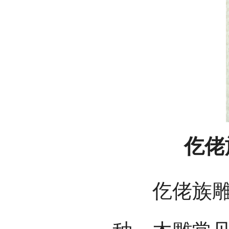
仡佬
仡佬族雕刻