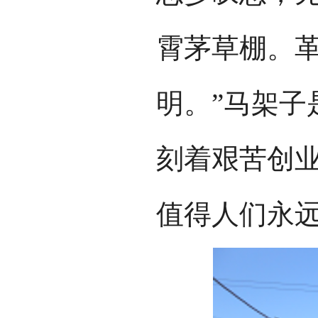
霄茅草棚。
明。”马架子
刻着艰苦创
值得人们永