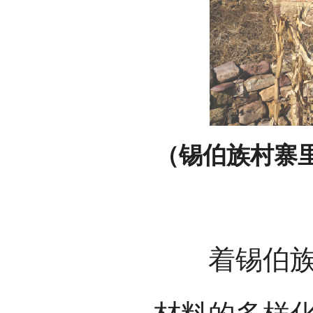
（锡伯族村寨
着锡伯族人