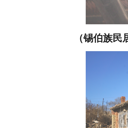
（锡伯族民