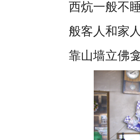
西炕一般不
般客人和家
靠山墙立佛