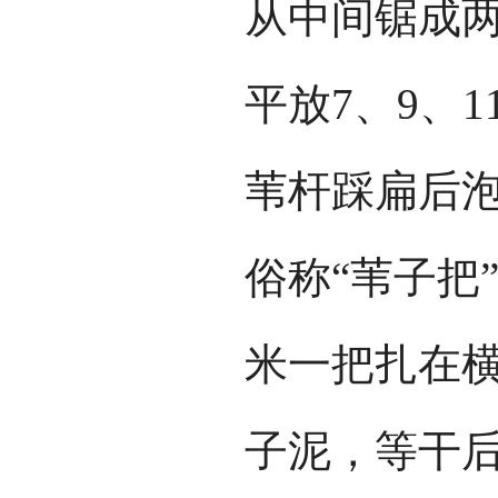
从中间锯成
平放7、9、1
苇杆踩扁后泡
俗称“苇子把”
米一把扎在
子泥，等干