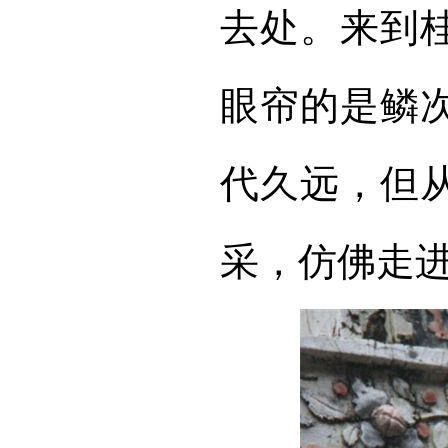
去处。来到
眼帘的是鳞
代久远，但
采，仿佛走