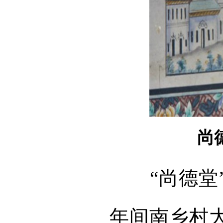
尚
“尚德
年间南乡村