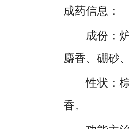
成药信息：
成份：炉甘
麝香、硼砂
性状：棕色
香。