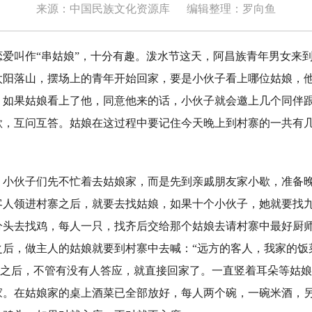
来源：中国民族文化资源库
编辑整理：罗向鱼
叫作“串姑娘”，十分有趣。泼水节这天，阿昌族青年男女来到
太阳落山，摆场上的青年开始回家，要是小伙子看上哪位姑娘，
。如果姑娘看上了他，同意他来的话，小伙子就会邀上几个同伴
歌，互问互答。姑娘在这过程中要记住今天晚上到村寨的一共有
伙子们先不忙着去姑娘家，而是先到亲戚朋友家小歇，准备晚
客人领进村寨之后，就要去找姑娘，如果十个小伙子，她就要找
分头去找鸡，每人一只，找齐后交给那个姑娘去请村寨中最好厨
之后，做主人的姑娘就要到村寨中去喊：“远方的客人，我家的饭
圈之后，不管有没有人答应，就直接回家了。一直竖着耳朵等姑
家。在姑娘家的桌上酒菜已全部放好，每人两个碗，一碗米酒，