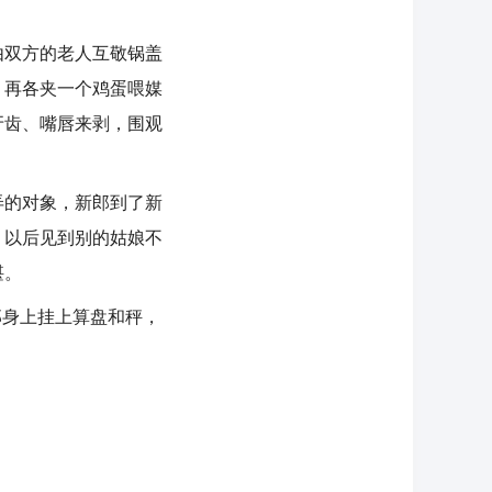
双方的老人互敬锅盖
，再各夹一个鸡蛋喂媒
牙齿、嘴唇来剥，围观
的对象，新郎到了新
，以后见到别的姑娘不
堪。
身上挂上算盘和秤，