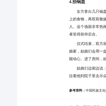
4.抬锅盖
女方拿出几只锅盖，
上的食物，再双双敬
人。这个场面非常热
者笑得前仰后合。
仪式结束，双方就算
娘家，姑娘们会用一
能动心。进了房间，
姑娘们边闹边说：“
拉着他到院子里去示
参考资料：
中国民族文化