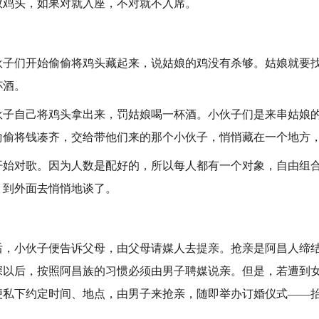
数鸡头，如果对就入座，不对就不入席。
们开始偷偷将鸡头藏起来，说姑娘的鸡没有杀够。姑娘就要找
杯酒。
自己将鸡头拿出来，罚姑娘喝一杯酒。小伙子们是来串姑娘的
偷偷将钱凑齐，交给带他们来的那个小伙子，悄悄藏在一个地方
对歌。因为人数是配好的，所以每人都有一个对象，自由组合
，到外面去悄悄地谈了。
小伙子便告诉父母，由父母请媒人去提亲。抢亲是阿昌人缔结
深以后，按照阿昌族的习惯必须由男子聘媒说亲。但是，若遭到
便私下约定时间、地点，由男子来抢亲，随即举办订婚仪式——