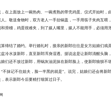
在上面放上一碗热肉、一碗煮熟的带壳鸡蛋。仪式开始时，由
媒人。敬送食物时，双方老人一手抬锅盖，一手用筷子夹肉互喂
闹和滑稽，鸡蛋很难夹，到了媒人嘴里，媒人不能用手，必须用
缔结了婚约。举行婚礼时，接亲的新郎往往是女方姑娘们戏弄
盆盆冷水泼新郎，直至新郎浑身湿透。据说这是让新郎清醒头脑
姑娘们还不放过新郎，用锅灰油泥抹在新郎脸上，使新郎狼狈不
不抹记不住姐夫，脸一半黑的就是”。说完，姑娘们还会将新郎
众，表示新郎今后要精打细算过日子。
网