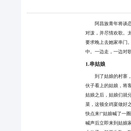
阿昌族青年将谈恋爱
对泼，并尽情欢歌。
要求晚上去她家串门
中。一边走，一边对
1.串姑娘
到了姑娘的村寨，小
伙子看上的姑娘，将
姑娘之后，姑娘们就
菜，这顿全鸡宴做好
快点来!”姑娘喊了一
喊声后立即来到姑娘