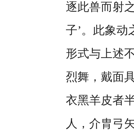
逐此兽而射之
子’。此象动
形式与上述不
烈舞，戴面
衣黑羊皮者
人，介胄弓