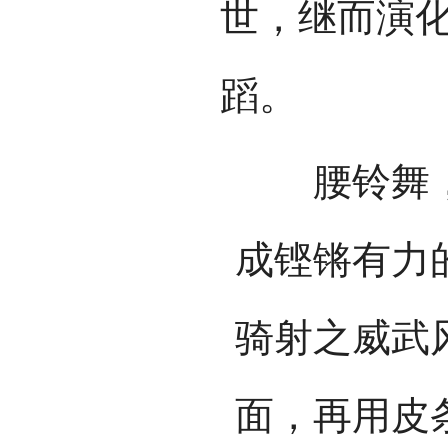
世，继而演
蹈。
腰铃舞，尤
成铿锵有力
骑射之威武
面，再用皮