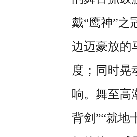
戴“鹰神”
边迈豪放的
度；同时晃
响。舞至高
背剑”“就