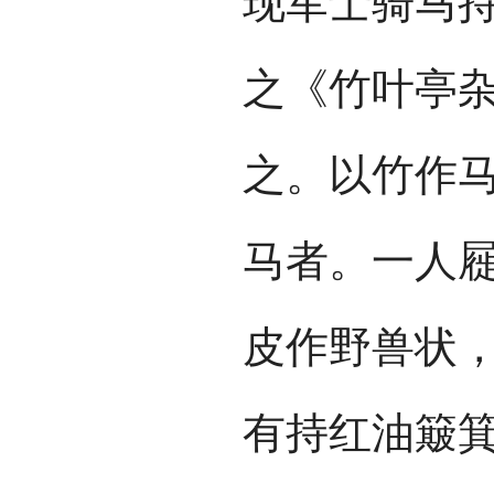
现军士骑马
之《竹叶亭杂
之。以竹作
马者。一人
皮作野兽状
有持红油簸