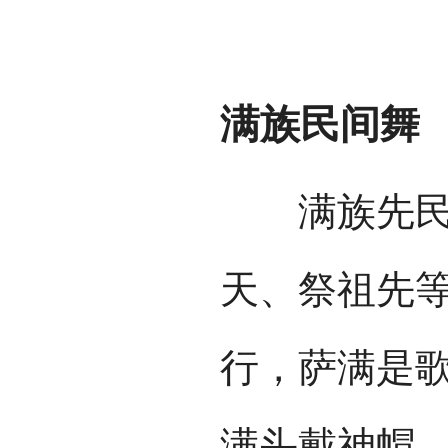
满族民间舞
满族先民信
天、祭祖先
行，萨满是
满头戴神帽