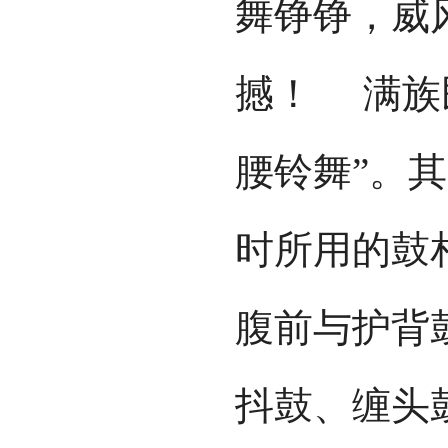
舞铮铮，威
撼！ 满族
腰铃舞”。
时所用的鼓
腹前与护背
抖鼓、缠头