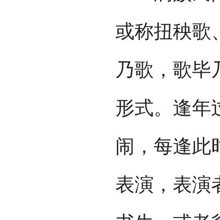
或称扭秧歌
乃歌，歌毕
形式。逢年
闹，每逢此
表演，表演