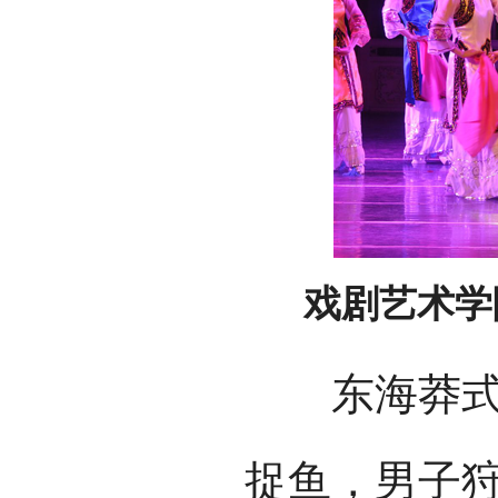
戏剧艺术学
东海莽式舞
捉鱼，男子