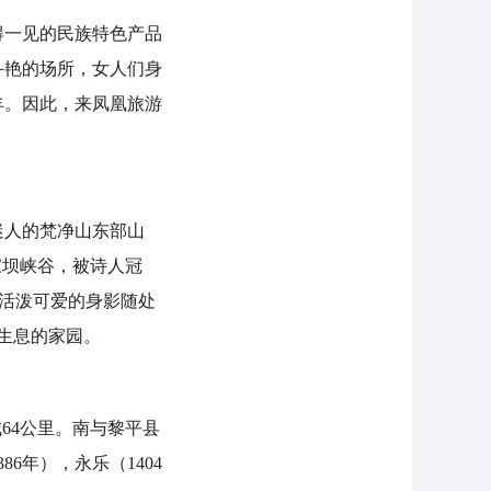
一见的民族特色产品
斗艳的场所，女人们身
丰。因此，来凤凰旅游
迷人的梵净山东部山
家坝峡谷，被诗人冠
，活泼可爱的身影随处
生息的家园。
64公里。南与黎平县
6年），永乐（1404