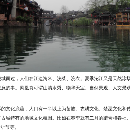
而过，人们在江边淘米、洗菜、浣衣。夏季沱江又是天然泳场
惬意的事。凤凰真可谓山清水秀、物华天宝。自然景观、人文景
。
文化底蕴，人口有一半以上为苗族。农耕文化、楚巫文化和传
了古城特有的地域文化氛围。比如在春季就有二月的踏青和春社
八”节等。