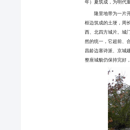
年）夏筑成，为明代
隆里地带为一片开阔
框边筑成的土埂，周长
西、北四方城片。城
然的统一，它超前、合
昌龄边塞诗派、京城
整座城貌仍保持完好