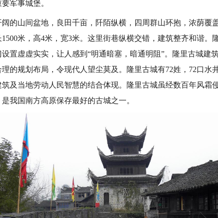
重要军事城堡。
的山间盆地，良田千亩，阡陌纵横，四周群山环抱，浓荫覆盖
1500米，高4米，宽3米。这里街巷纵横交错，建筑整齐和谐。
门设置虚虚实实，让人感到“明通暗塞，暗通明阻”。隆里古城建
理的规划布局，令现代人望尘莫及。隆里古城有72姓，72口水
建筑及当地劳动人民智慧的结合体现。隆里古城虽经数百年风霜
，是我国南方高原保存最好的古城之一。