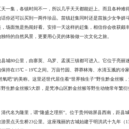
一集，各镇时间不一，所以几乎天天都能赶上。而且各种难得
的话你还可以买到一两件珍品。苗镇赶集同时还是苗族少女争妍
装，场面煞是热闹好看。安排一天这样的赶集，相信你会收获颇
她独特的自然风景，更要用心灵的体验做一次文化之旅。
城80公里，由寨英、乌罗、孟溪三镇都可进入。它位于亮丽
保持在15℃－19℃之间。万亩竹园、莽莽林海、水清玉溅的冷
天然氧吧”的美称。这里还世代居住着“世界独生子”野生黔金丝猴
有野生黔金丝猴5大群，是梵净山区黔金丝猴等野生动物常年繁衍
代名为隆里，谓“隆盛之理所”。位于贵州锦屏县西南，距县城
游景点天生桥23公里。这座瑰丽的古城始建于明洪武十九年（138