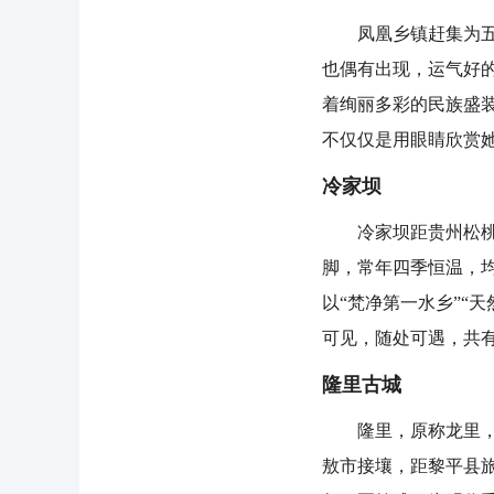
凤凰乡镇赶集为五天
也偶有出现，运气好
着绚丽多彩的民族盛
不仅仅是用眼睛欣赏
冷家坝
冷家坝距贵州松桃县
脚，常年四季恒温，均
以“梵净第一水乡”“
可见，随处可遇，共
隆里古城
隆里，原称龙里，清
敖市接壤，距黎平县旅