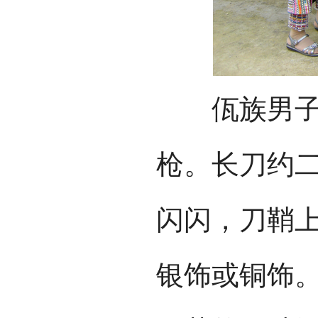
佤族男子喜
枪。长刀约
闪闪，刀鞘
银饰或铜饰