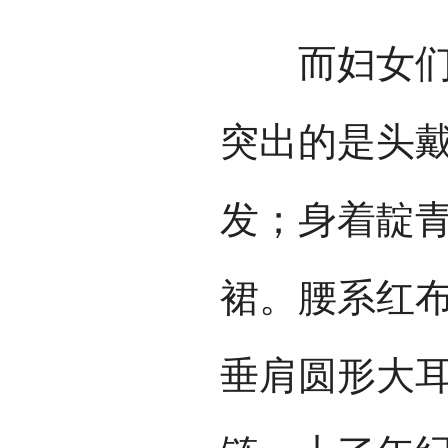
而妇女们的
突出的是头戴
发；身着靛
裙。腰系红
垂肩圆形大