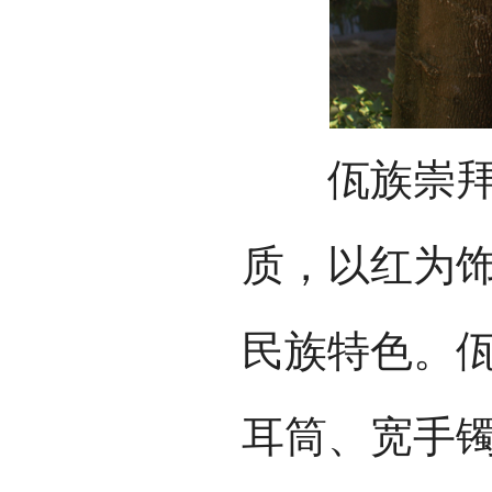
佤族崇拜红
质，以红为
民族特色。
耳筒、宽手