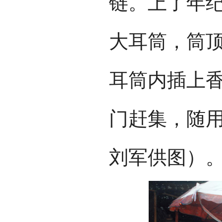
链。上了年
大耳筒，筒
耳筒内插上
门赶集，随
刘军供图）