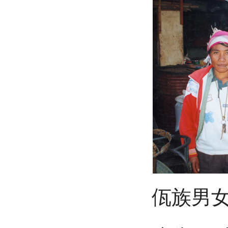
佤族男女剪