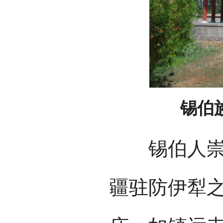
锡伯
锡伯人崇信
疆驻防伊犁