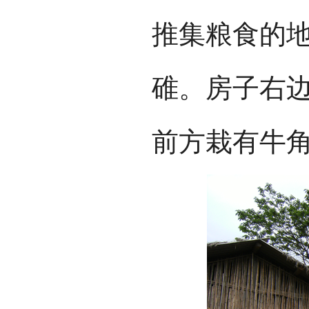
推集粮食的
碓。房子右边
前方栽有牛