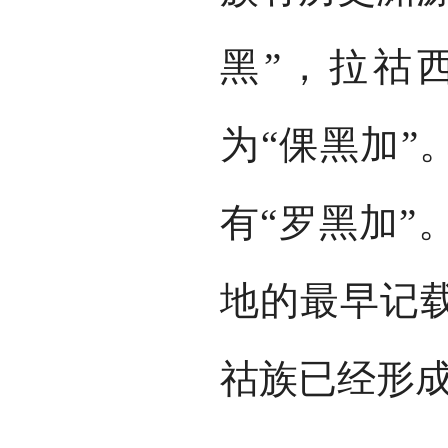
黑”，拉祜
为“倮黑加”
有“罗黑加”
地的最早记载
祜族已经形