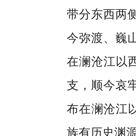
带分东西两
今弥渡、巍
在澜沧江以西
支，顺今哀
布在澜沧江以
族有历史渊源