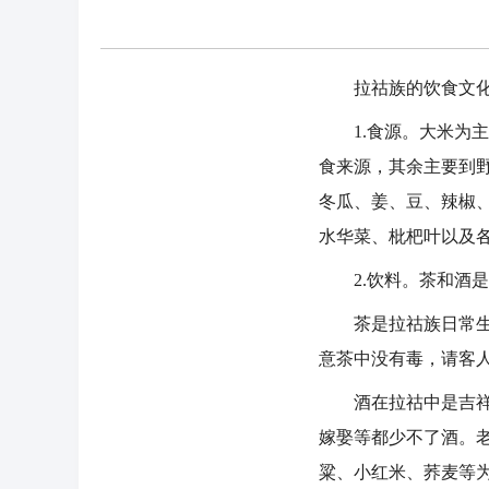
拉祜族的饮食文化包
1.食源。大米为主
食来源，其余主要到
冬瓜、姜、豆、辣椒
水华菜、枇杷叶以及
2.饮料。茶和酒是
茶是拉祜族日常生活
意茶中没有毒，请客
酒在拉祜中是吉祥、
嫁娶等都少不了酒。
粱、小红米、荞麦等