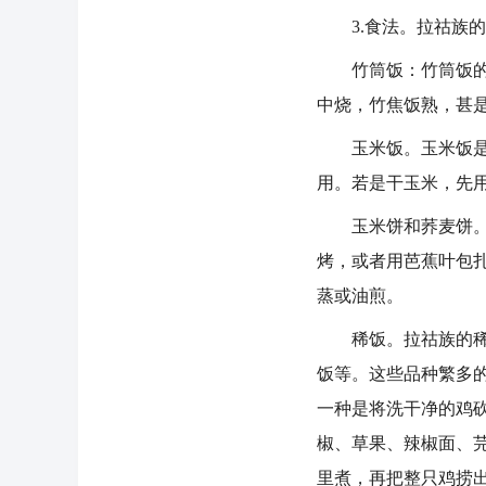
3.食法。拉祜族的
竹筒饭：竹筒饭的制
中烧，竹焦饭熟，甚
玉米饭。玉米饭是拉
用。若是干玉米，先
玉米饼和荞麦饼。玉
烤，或者用芭蕉叶包
蒸或油煎。
稀饭。拉祜族的稀饭
饭等。这些品种繁多
一种是将洗干净的鸡
椒、草果、辣椒面、
里煮，再把整只鸡捞