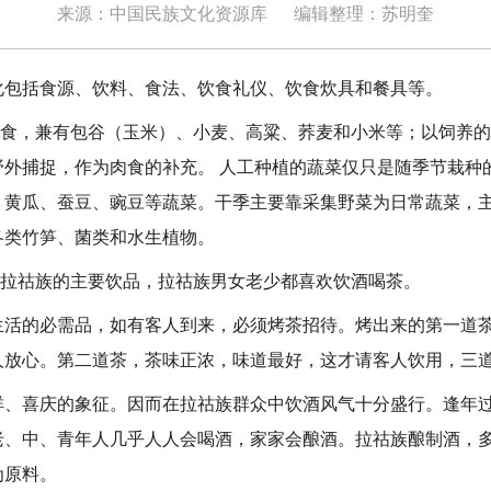
来源：中国民族文化资源库
编辑整理：苏明奎
括食源、饮料、食法、饮食礼仪、饮食炊具和餐具等。
食，兼有包谷（玉米）、小麦、高粱、荞麦和小米等；以饲养的
野外捕捉，作为肉食的补充。 人工种植的蔬菜仅只是随季节栽种
、黄瓜、蚕豆、豌豆等蔬菜。干季主要靠采集野菜为日常蔬菜，
各类竹笋、菌类和水生植物。
拉祜族的主要饮品，拉祜族男女老少都喜欢饮酒喝茶。
的必需品，如有客人到来，必须烤茶招待。烤出来的第一道茶
人放心。第二道茶，茶味正浓，味道最好，这才请客人饮用，三
喜庆的象征。因而在拉祜族群众中饮酒风气十分盛行。逢年过
老、中、青年人几乎人人会喝酒，家家会酿酒。拉祜族酿制酒，
为原料。