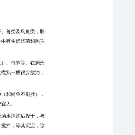
、兽类及鸟鱼类，取
类中有生奶浆菌和熟马
）、竹笋等。在澜沧
族煮熟一般很少放油，
（和尚鱼不剖肚），
苦宜人。
汤水淘洗后捏干，与
）搅拌，等其沉淀，除