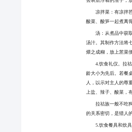
去表层浮着的渣子，
凉拌菜：有凉拌芭蕉
酸菜、酸笋一起煮离
汤：从煮品中获取，
汤汁。其制作方法将
煨之成糊，放上苤菜
4.饮食礼仪。拉祜
龄大小为先后。若餐
人，以示对主人的尊
上盐、辣子、酸菜，
拉祜族一般不吃狗肉
的关系密切，是猎人
5.饮食餐具和炊具