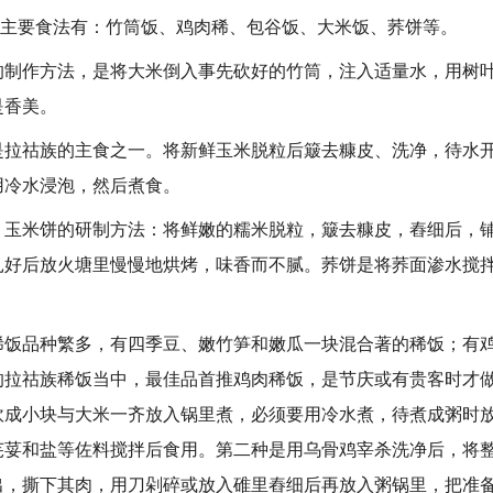
主要食法有：竹筒饭、鸡肉稀、包谷饭、大米饭、荞饼等。
作方法，是将大米倒入事先砍好的竹筒，注入适量水，用树叶
是香美。
祜族的主食之一。将新鲜玉米脱粒后簸去糠皮、洗净，待水开
用冷水浸泡，然后煮食。
米饼的研制方法：将鲜嫩的糯米脱粒，簸去糠皮，舂细后，铺
扎好后放火塘里慢慢地烘烤，味香而不腻。荞饼是将荞面渗水搅
品种繁多，有四季豆、嫩竹笋和嫩瓜一块混合著的稀饭；有鸡
的拉祜族稀饭当中，最佳品首推鸡肉稀饭，是节庆或有贵客时才
砍成小块与大米一齐放入锅里煮，必须要用冷水煮，待煮成粥时
芫荽和盐等佐料搅拌后食用。第二种是用乌骨鸡宰杀洗净后，将
出，撕下其肉，用刀剁碎或放入碓里舂细后再放入粥锅里，把准