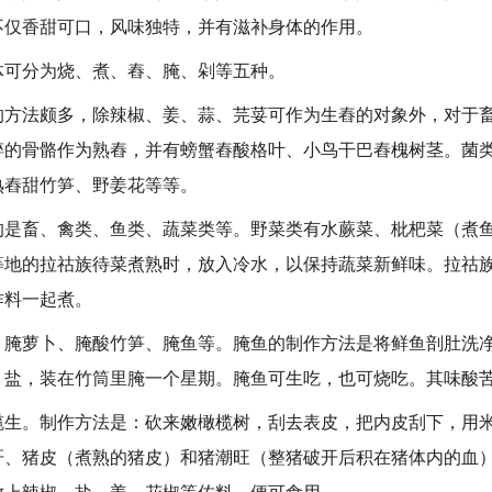
不仅香甜可口，风味独特，并有滋补身体的作用。
分为烧、煮、舂、腌、剁等五种。
法颇多，除辣椒、姜、蒜、芫荽可作为生舂的对象外，对于畜
碎的骨骼作为熟舂，并有螃蟹舂酸格叶、小鸟干巴舂槐树茎。菌
熟舂甜竹笋、野姜花等等。
畜、禽类、鱼类、蔬菜类等。野菜类有水蕨菜、枇杷菜（煮鱼
等地的拉祜族待菜煮熟时，放入冷水，以保持蔬菜新鲜味。拉祜
作料一起煮。
萝卜、腌酸竹笋、腌鱼等。腌鱼的制作方法是将鲜鱼剖肚洗净
、盐，装在竹筒里腌一个星期。腌鱼可生吃，也可烧吃。其味酸
。制作方法是：砍来嫩橄榄树，刮去表皮，把内皮刮下，用米
肝、猪皮（煮熟的猪皮）和猪潮旺（整猪破开后积在猪体内的血