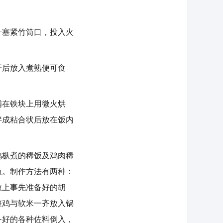
塞紧竹筒口，投入火
后放入煮熟便可食
在铁块上用微火烘
拌成粘合状后放在饭内
枞煮的稀饭及鸡肉稀
做。制作方法有两种：
放上事先准备好的胡
整鸡与软米一齐放入锅
备好的各种佐料倒入，