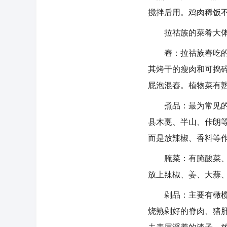
搅拌后用。鸡肉稀饭
拉祜族的菜肴大体可
舂：拉祜族舂吃的方
其烤干的瘦肉和可捣
屁泡混舂。植物菜有
煮品：最为常见的是
县木戛、半山、佧朗
而是放辣椒、香料等
腌菜：有腌酸菜、腌
放上辣椒、姜、大蒜
剁品：主要有橄榄生
烧熟剁好的脊肉、猪