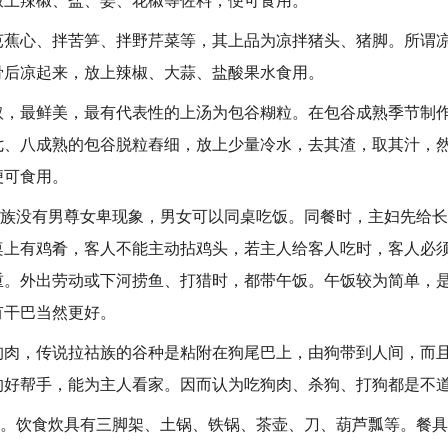
放上辣椒、盐、姜、花椒等佐料，便可食用。
心、拌苦笋、拌野芹菜等，其上品为凉拌猪头、猪脚。所谓凉
骨后凉起来，放上辣椒、大蒜、盐酸果水食用。
最鲜美，最有代表性的上汤为包谷糊粒。在包谷成熟季节制作
七、八成熟的包谷脱粒舂细，放上少量冷水，去其渣，取其汁，
便可食用。
族没有男尊女卑现象，男女可以同桌吃饭。同餐时，主妇先给长
桌上有鸡肴，客人不能主动拈鸡头，若主人给客人吃时，客人必
重。外出劳动或下河捞鱼、打猎时，都带午饭。午饭较为简单，
有干巴当然更好。
，传说拉祜族的谷种是粘附在狗尾巴上，由狗带到人间，而且
的好帮手，能为主人看家。因而认为吃狗肉、杀狗、打狗都是不
。饮食炊具有三脚架、土锅、铁锅、茶壶、刀、葫芦瓢等。餐具