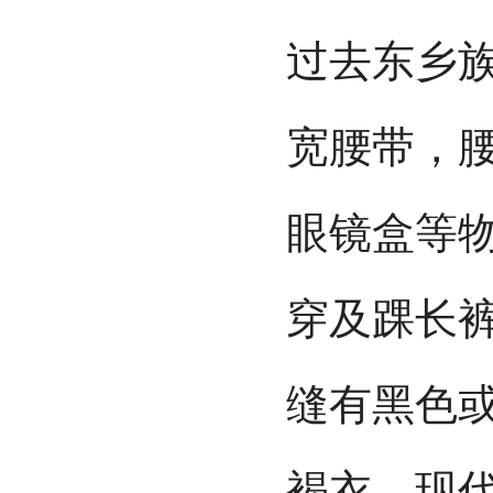
过去东乡
宽腰带，
眼镜盒等
穿及踝长
缝有黑色
褐衣。现