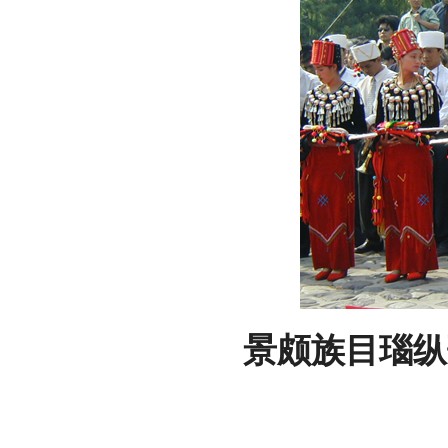
景颇族目瑙纵