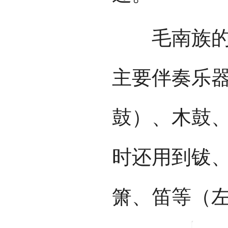
毛南族的歌
主要伴奏乐
鼓）、木鼓
时还用到钹
箫、笛等（