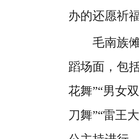
办的还愿祈
毛南族傩俗
蹈场面，包括“
花舞”“男女双
刀舞”“雷王