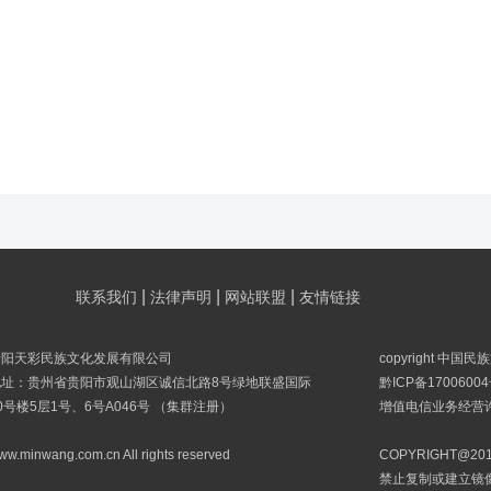
|
|
|
联系我们
法律声明
网站联盟
友情链接
贵阳天彩民族文化发展有限公司
copyright 中国
地址：贵州省贵阳市观山湖区诚信北路8号绿地联盛国际
黔ICP备17006004
0号楼5层1号、6号A046号 （集群注册）
增值电信业务经营许可
ww.minwang.com.cn All rights reserved
COPYRIGHT@
禁止复制或建立镜