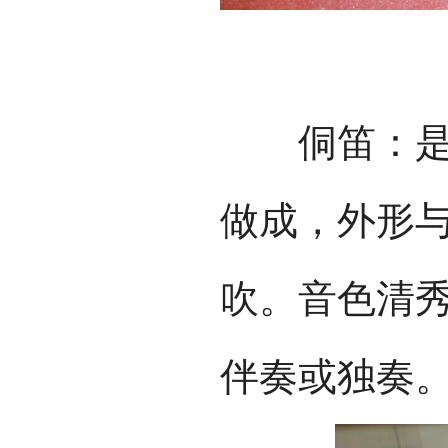
侗笛：是侗
做成，外形
吹。音色清
伴奏或独奏