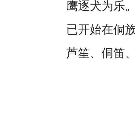
鹰逐犬为乐。
已开始在侗
芦笙、侗笛