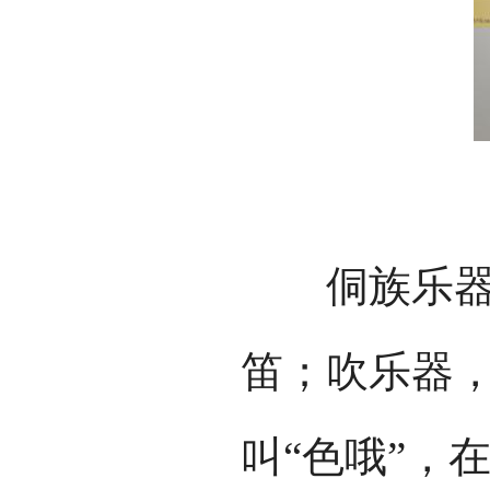
侗族乐器还
笛；吹乐器
叫“色哦”，