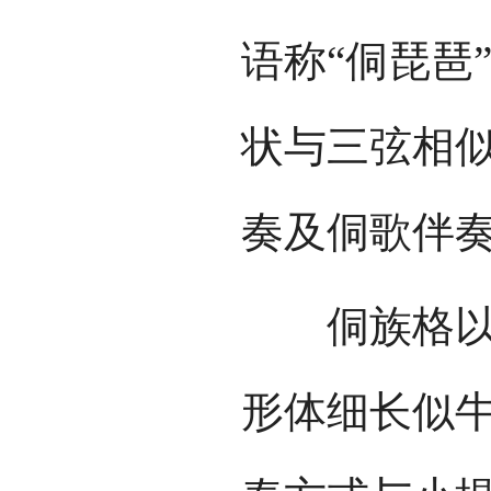
语称“侗琵琶
状与三弦相
奏及侗歌伴
侗族格以琴
形体细长似