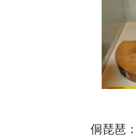
侗琵琶：弹