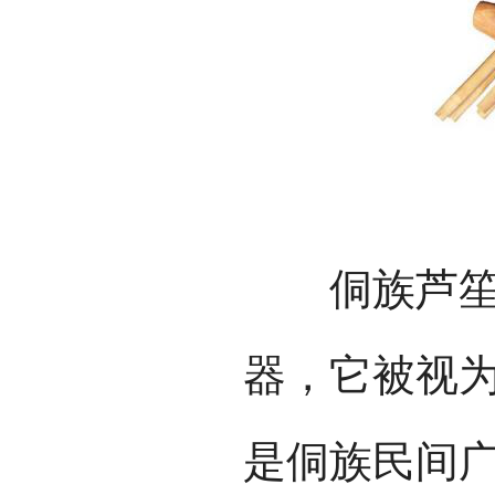
侗族芦笙：
器，它被视为
是侗族民间