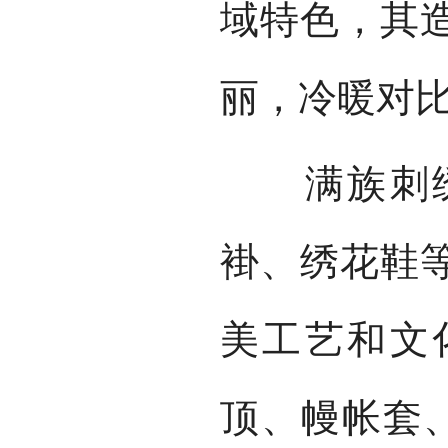
域特色，其
丽，冷暖对
满族刺绣
褂、绣花鞋
美工艺和文
顶、幔帐套、