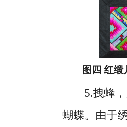
图四 红
5.拽蜂，
蝴蝶。由于