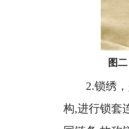
图二
2.锁绣，
构,进行锁套