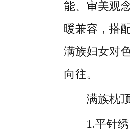
能、审美观
暖兼容，搭
满族妇女对
向往。
满族枕顶绣
1.平针绣，