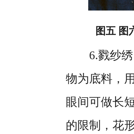
图五 图
6.戮纱绣，
物为底料，
眼间可做长
的限制，花