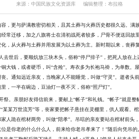
来源：中国民族文化资源库
编辑整理：布拉格
，更与萨满教密切相关，且其土葬与火葬历史都很久远。满族
们经常迁移，加之八旗将士在清初战死者较多，尸骨不便送回故
变化，从火葬与土葬并用发展为以土葬为主。新时期以来，丧葬
人去世后，要顺炕放三块木头，俗称“停尸排子”，把死人放在上
个铜大钱，或者硬币，叫“含殓”。寿衣多为长袍马褂，为单数。
报丧。通知远近亲友，当晚家人不能睡觉，叫做“守灵”。逝者头
里，一半在碗边，豆油灯一夜不灭，俗称“照尸灯”。
开祭。亲朋好友得信前来，要献上“帐子”和礼钱。“帐子”就是整
”“某某万世流芳”等，丧家要把帐子悬挂在灵棚里，供人观看。
家人跪在棺材两旁，叫做“陪孝”。吊唁的亲友要站在棺材前头，
这位是你老的什么什么人，前来给你老吊孝来了！”随后向凭吊的