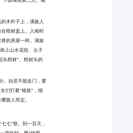
。下面继续第二人。顺
的木杆子上，满族人
放在棺材盖上。入殓时
起脊的房屋一样。满族
要画上山水花纹、云子
花头棺材”。棺材头的
之分。抬灵不能走门，要
女们打着“铭旌”，细
是哪旗人而定。
“七七”祭。到一百天，