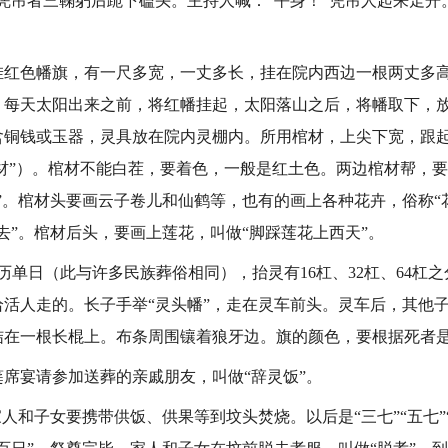
凭吊者三鞠躬后跪下磕头。主持人喊：“平身！”凭吊人起来走开
。
色幡旗，有一尺多宽，一丈多长，挂在院内西边一根两丈多高
。每天太阳出来之前，将红幡挂起，太阳落山之后，将幡取下，
含铜钱或玉器，灵具放在院内灵棚内。所用棺材，上尖下宽，跟
满材”）。棺材不能白茬，要着色，一般是红土色。两边棺材帮，
”。棺材头要画云子卷儿和仙鹤等，也有的画上各种花卉，俗称“
去”。棺材后头，要画上莲花，叫做“脚踩莲花上西天”。
单日（此与许多民族葬俗相同），抬灵有16杠、32杠、64杠
活人走的。长子手举“灵头幡”，走在灵车前头。灵车后，其他子
结在一根长棍上。布条周围镶着狼牙边。旗的颜色，要根据死者
宴请参加送葬的亲戚朋友，叫做“辞灵饭”。
和子女要携带供饭、供果等到坟头焚烧。以后是“三七”“五七”