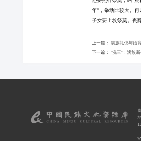
还要照样祭奠，叫“烧
年”，举动比较大。再
子女要上坟祭奠。丧
上一篇：
满族礼仪与婚
下一篇：
“洗三”：满族
1
w