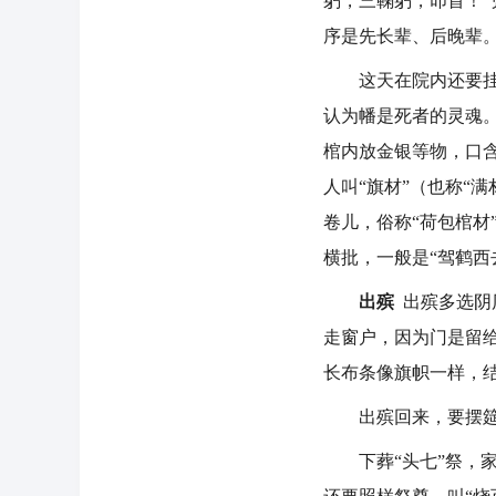
躬，三鞠躬，叩首！”
序是先长辈、后晚辈
这天在院内还要挂红
认为幡是死者的灵魂
棺内放金银等物，口
人叫“旗材”（也称“
卷儿，俗称“荷包棺材
横批，一般是“驾鹤西
出殡
出殡多选阴历
走窗户，因为门是留给
长布条像旗帜一样，
出殡回来，要摆筵席
下葬“头七”祭，家人