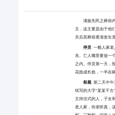
满族先民之葬俗内容
主，这主要是由于他
关后其葬俗逐渐发生
停灵
一般人家老
东。亡人嘴里要放一
之内。停灵第一天，
花捻成长捻，一半在碗
祭奠
第二天中午
纸写的大字“某某千古
主持仪式的人，子女和
老人家，你老听真，