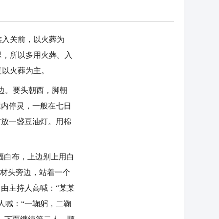
入关前，以火葬为
里，所以多用火葬。入
复以火葬为主。
边。要头朝西，脚朝
屋内停灵，一般在七日
前放一盏豆油灯。用棉
幅白布，上边别上用白
棺材头旁边，站着一个
由主持人高喊：“某某
人喊：“一鞠躬，二鞠