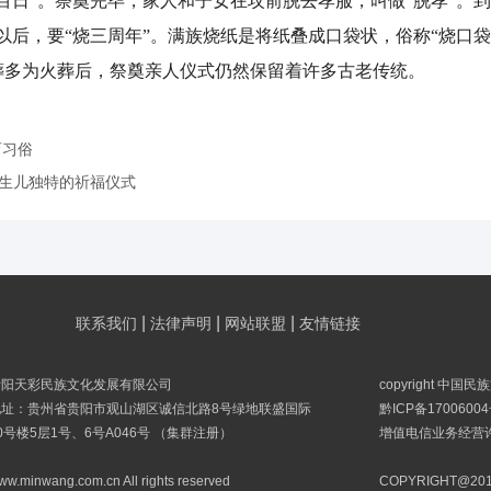
百日”。祭奠完毕，家人和子女在坟前脱去孝服，叫做“脱孝”。到
以后，要“烧三周年”。满族烧纸是将纸叠成口袋状，俗称“烧口袋
葬多为火葬后，祭奠亲人仪式仍然保留着许多古老传统。
育习俗
新生儿独特的祈福仪式
|
|
|
联系我们
法律声明
网站联盟
友情链接
贵阳天彩民族文化发展有限公司
copyright 中国
地址：贵州省贵阳市观山湖区诚信北路8号绿地联盛国际
黔ICP备17006004
0号楼5层1号、6号A046号 （集群注册）
增值电信业务经营许可
ww.minwang.com.cn All rights reserved
COPYRIGHT@