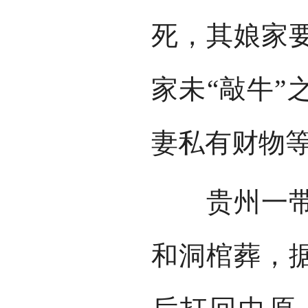
死，其娘家
家未“敲牛”
妻私有财物
贵州一带苗
和洞棺葬，