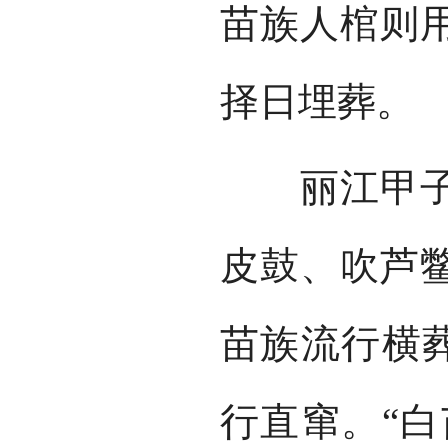
苗族人棺则
择日埋葬。
丽江甲子乡
皮鼓、吹芦
苗族流行横葬
行直窜。“白