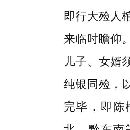
即行大殓人
来临时瞻仰
儿子、女婿须
纯银同殓，
完毕，即陈
北、黔东南