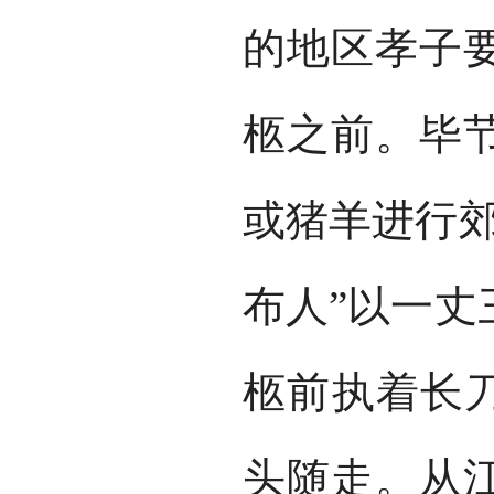
的地区孝子
柩之前。毕
或猪羊进行郊
布人”以一丈
柩前执着长刀
头随走。从