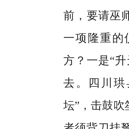
前，要请巫师
一项隆重的
方？一是“升
去。四川珙
坛”，击鼓吹
者须背刀挂