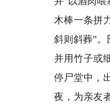
并“以酒肉喂
木棒一条拼
斜则斜葬”。
并用竹子或
停尸堂中，
夜，为亲友