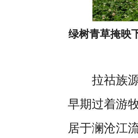
绿树青草掩映
拉祜族源于
早期过着游
居于澜沧江