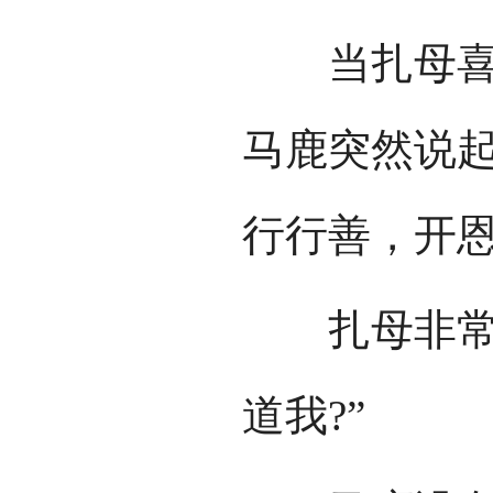
当扎母喜喜
马鹿突然说起
行行善，开恩
扎母非常惊
道我?”