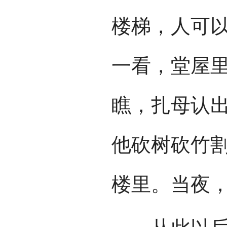
楼梯，人可
一看，堂屋
瞧，扎母认
他砍树砍竹
楼里。当夜