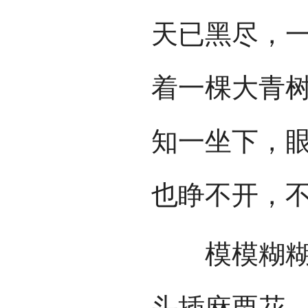
天已黑尽，
着一棵大青
知一坐下，
也睁不开，
模模糊糊中
头插麻栗花