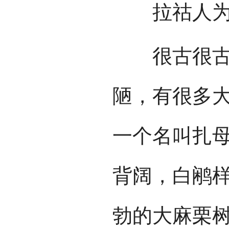
拉祜人为什
很古很古的
陋，有很多
一个名叫扎
背阔，白鹇
勃的大麻栗