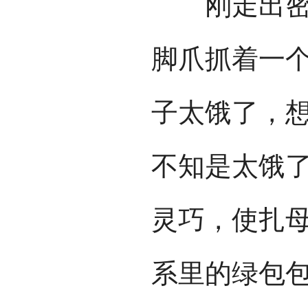
刚走出密林
脚爪抓着一
子太饿了，
不知是太饿
灵巧，使扎
系里的绿包