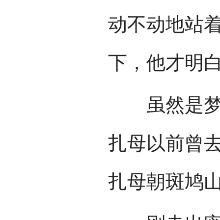
动不动地站
下，他才明
虽然是梦，
扎母以前曾
扎母朝斑鸠