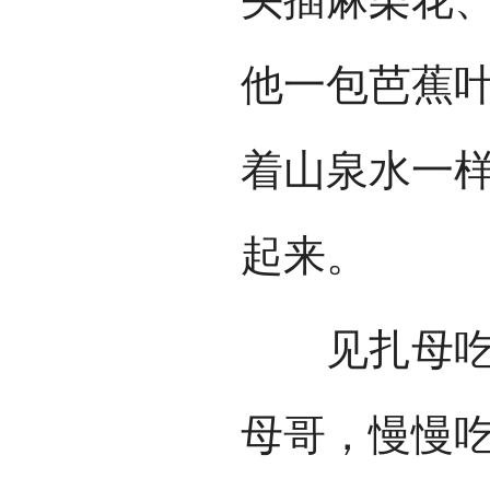
他一包芭蕉
着山泉水一
起来。
见扎母吃得
母哥，慢慢吃