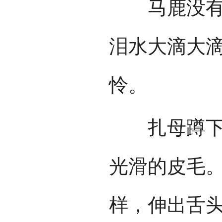
马鹿没有回
泪水大滴大
怜。
扎母蹲下去
光滑的皮毛
样，伸出舌