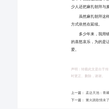
少人还把麻扎朝拜与
虽然麻扎朝拜这样的
方式依然在延续。
多少年来，我用镜头
的喜怒哀乐，为的是
爱。
声明：转载此文是出于传
时更正、删除，谢谢。
上一篇：
孟达天池：青
下一篇：
篝火跳歌情未