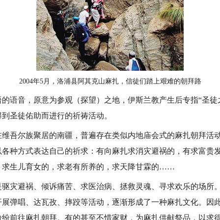
2004年5月，洛浦县阿其克山麻扎，信徒们踏上艰难的朝拜路
语音，原意为参观（探望）之地，伊斯兰教产生后专指“圣徒之
得到圣徒佑助而进行的祈祷活动。
吾尔族聚居的南疆，普遍存在类似内地庙会式的麻扎朝拜活动
以各种方式表达自己的祈求：有向麻扎求消灾避祸的，有求富贵
，求生儿育女的，求老有所养的，求天降甘霖的……
灾避祸、倾诉痛苦、求医治病、拯救灵魂、寻求欢乐的场所。
开展弹唱、达瓦孜、摔跤等活动，逐渐形成了一种麻扎文化。因
纷纷前往麻扎朝拜。有的甚至不惜家财，为麻扎供献祭品，以求