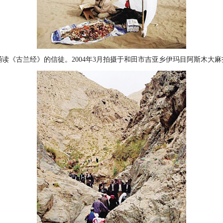
诵读《古兰经》的信徒。2004年3月拍摄于和田市吉亚乡伊玛目阿斯木大麻