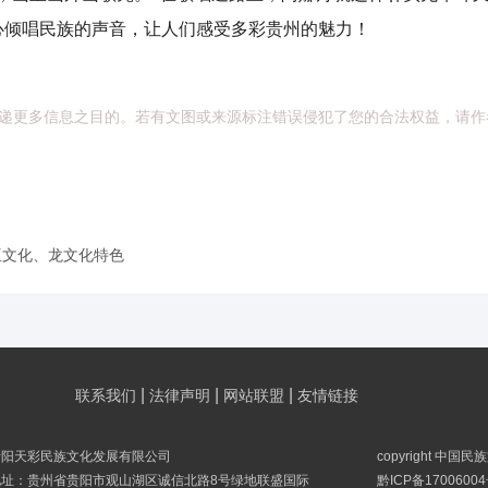
心倾唱民族的声音，让人们感受多彩贵州的魅力！
递更多信息之目的。若有文图或来源标注错误侵犯了您的合法权益，请作
巫文化、龙文化特色
|
|
|
联系我们
法律声明
网站联盟
友情链接
贵阳天彩民族文化发展有限公司
copyright 中国
地址：贵州省贵阳市观山湖区诚信北路8号绿地联盛国际
黔ICP备17006004