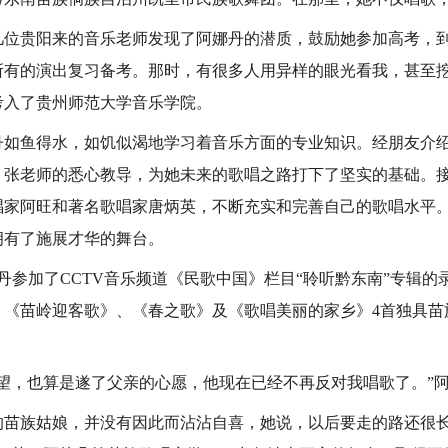
贵阳来的音乐老师发现了阿娜丹的潜质，鼓励她参加高考，到
所有的演出复习备考。那时，有很多人用异样的眼光看我，甚至挖
愿考入了贵州师范大学音乐学院。
鱼得水，如饥似渴地学习着音乐方面的专业知识。经朋友介绍
。张老师的悉心教导，为她未来的歌唱之路打下了坚实的基础。
家阿旺和著名歌唱家唐炳英，不断充实和完善自己的歌唱水平。2
拥有了施展才华的舞台。
丹参加了CCTV音乐频道《民歌中国》栏目“聆听黔东南”专辑的
、《苗岭迎客歌》、《春之歌》及《歌唱美丽的家乡》4首独具苗
，也算是遂了父亲的心愿，他现在已经不再反对我唱歌了。”阿
族姑娘，并没有因此而沾沾自喜，她说，以后要走的路还很长