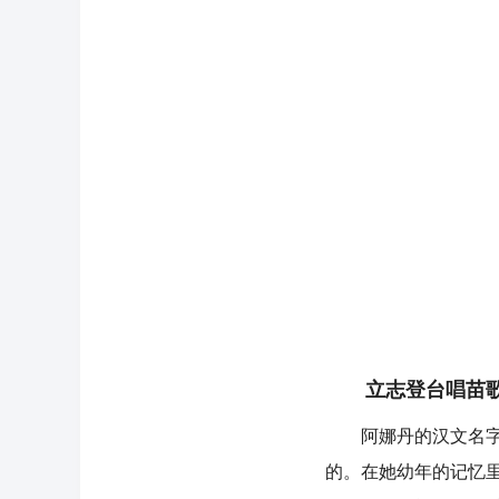
立志登台唱苗
阿娜丹的汉文名字叫
的。在她幼年的记忆