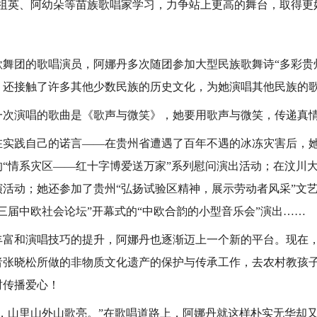
祖英、阿幼朵等苗族歌唱家学习，力争站上更高的舞台，取得更
团的歌唱演员，阿娜丹多次随团参加大型民族歌舞诗“多彩贵州
，还接触了许多其他少数民族的历史文化，为她演唱其他民族的
演唱的歌曲是《歌声与微笑》，她要用歌声与微笑，传递真
践自己的诺言——在贵州省遭遇了百年不遇的冰冻灾害后，她
的“情系灾区——红十字博爱送万家”系列慰问演出活动；在汶川
活动；她还参加了贵州“弘扬试验区精神，展示劳动者风采”文艺晚会
三届中欧社会论坛”开幕式的“中欧合韵的小型音乐会”演出……
和演唱技巧的提升，阿娜丹也逐渐迈上一个新的平台。现在，
者张晓松所做的非物质文化遗产的保护与传承工作，去农村教孩
时传播爱心！
山里山外山歌亮。”在歌唱道路上，阿娜丹就这样朴实无华却又