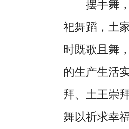
摆手舞，是
祀舞蹈，土家
时既歌且舞
的生产生活
拜、土王崇
舞以祈求幸