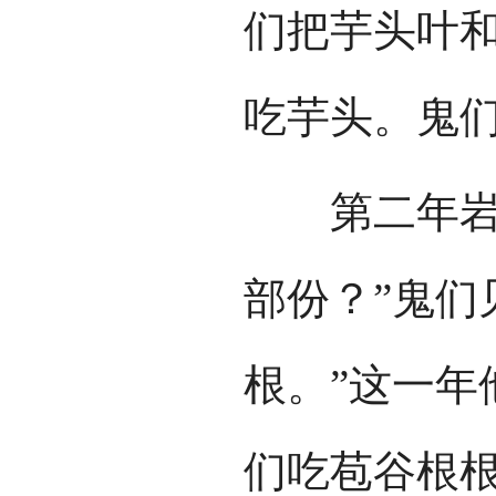
们把芋头叶
吃芋头。鬼
第二年岩江
部份？”鬼们
根。”这一年
们吃苞谷根