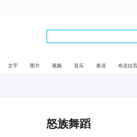
文字
图片
视频
音乐
表演
布达拉
怒族舞蹈