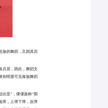
怒族的舞蹈，又因其历
族共居，因此，舞蹈文
律则明显可见傣族舞蹈
比亚”，傈僳族称“期
低弹，上弹下弹，反弹