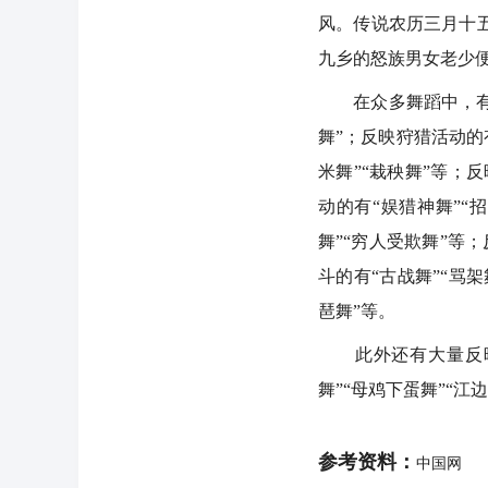
风。传说农历三月十
九乡的怒族男女老少
在众多舞蹈中，有反映
舞”；反映狩猎活动的有
米舞”“栽秧舞”等；反
动的有“娱猎神舞”“招
舞”“穷人受欺舞”等；
斗的有“古战舞”“骂架
琶舞”等。
此外还有大量反映各
舞”“母鸡下蛋舞”“江
参考资料：
中国网