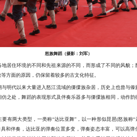
怒族舞蹈（摄影：刘军）
居住环境的不同和先祖来源的不同，而形成了不同的风貌；
教等方面的原因，仍保留着较多的古文化特征。
明代以来大量进入怒江流域的傈僳族杂居，历史上也曾与傣
相仿之处，舞蹈的表现形式及伴奏乐器多与傈僳族相同，动作韵
有两大类型，一类称“达比亚舞”，以一种形似琵琶(怒族称“达
为舞具和伴奏，达比亚的弹奏位置多变，弹奏姿态丰富，可以高弹