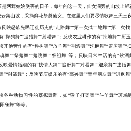
五是阿茸姑娘受害的日子，每年的这一天，仙女洞旁的山坡上鲜
便云集山坡，采摘鲜花祭奠仙女。在这里人们要尽情歌舞三天三
怒族先民迁徙历史的“走路舞”“第一次找土地舞”“第二次找
“撵狗舞”“追猎舞”“射猎舞”；反映农业耕作的有“挖地舞”“掰玉
映其他劳作的有“种树舞”“放羊舞”“割漆舞”“洗麻舞”“盖房舞”
魂舞”“祭鬼舞”“鬼跳舞”“祭祖舞”等；反映日常生活的有“饮酒
反映爱情婚姻的有“找情人舞”“追赶舞”“对看舞”“迎亲舞”“逃婚舞
舞”“射箭舞”；反映节庆娱乐的有“高兴舞”“青年朋友舞”“进退舞
种动物习性的摹拟舞蹈，如“猴子打架舞”“斗羊舞”“斑鸠啄
边阳雀舞”等等。