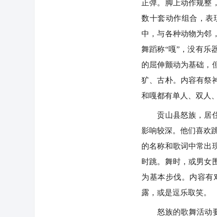
正弹。脚上动作规整
数十套动作组合，表
中，与各种动物为邻
舞蹈称“嘎”，没有
的屈伸颤动为基础，
犷、古朴。内容有祭
和嘎都有单人、双人
贡山县怒族，居住的
影响较深。他们喜欢跳
的名称和歌词中常出
时跳。舞时，或男女
为基本步伐。内容有
露，或是逗乐取笑。
怒族的歌舞活动要数