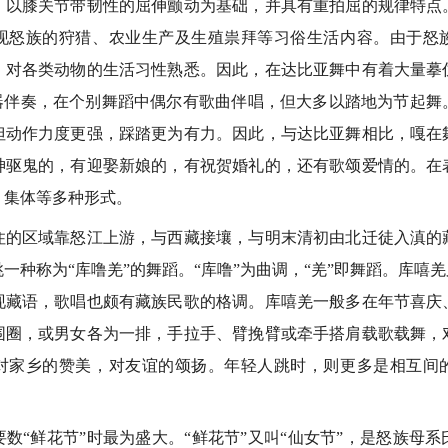
，以膝关节带韧性的屈伸颤动为基础，并具有重拍屈的规律特点
现怒族的狩猎、农业生产及生殖祟拜等习俗生活内容。由于怒
，对各类动物的生活习性熟悉。因此，在达比亚舞中有着大量摹
乐器伴奏，在个别舞蹈中偶尔有歌曲伴唱，但大多以踏地为节起舞
但动作力度更强，踩踏更为有力。因此，与达比亚舞相比，嘎在
神驱鬼的，有迎娶新娘的，有祝贺婚礼的，还有歌颂爱情的。在
、集体等多种形式。
区域靠怒江上游，与西藏接壤，与明末清初由北迁徒入滇的
一种称为“库噜羌”的舞蹈。“库噜”为曲调，“羌”即舞蹈。库嘻羌
现藏语，歌唱也颇有藏族民歌的格调。库嘻羌一般多在年节喜庆
围圈，或男女各为一排，手拉手、臂挽臂或牵手搭肩载歌载舞，
对家乡的赞美，对友谊的颂扬。年轻人跳时，则更多是相互间
“鲜花节”时最为盛大。“鲜花节”又叫“仙女节”，是怒族母系