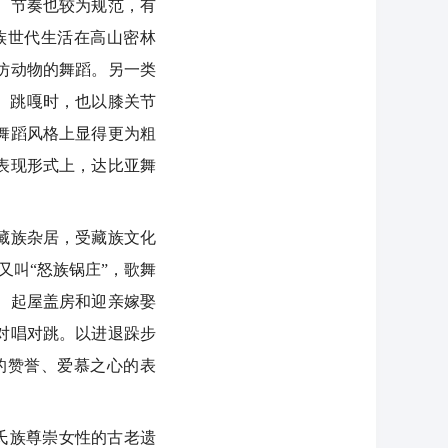
。节奏也较为规范，有
族世代生活在高山密林
仿动物的舞蹈。另一类
。跳嘎时，也以膝关节
舞蹈风格上显得更为粗
表现形式上，达比亚舞
藏族杂居，受藏族文化
又叫“怒族锅庄”，歌舞
、起屋盖房和迎亲嫁娶
对唱对跳。以进退跺步
的赞誉、爱慕之心的表
氏族尊崇女性的古老遗