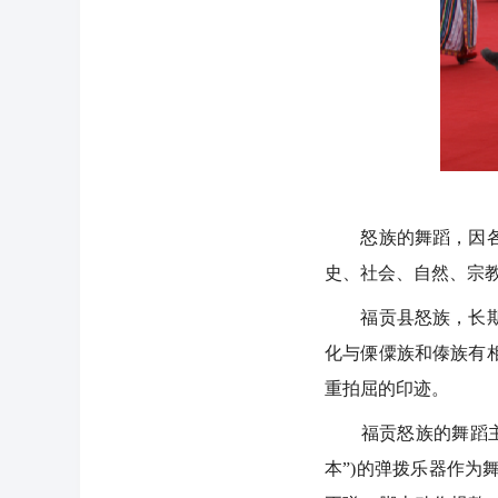
怒族的舞蹈，因各地
史、社会、自然、宗
福贡县怒族，长期与
化与傈僳族和傣族有
重拍屈的印迹。
福贡怒族的舞蹈主要
本”)的弹拨乐器作