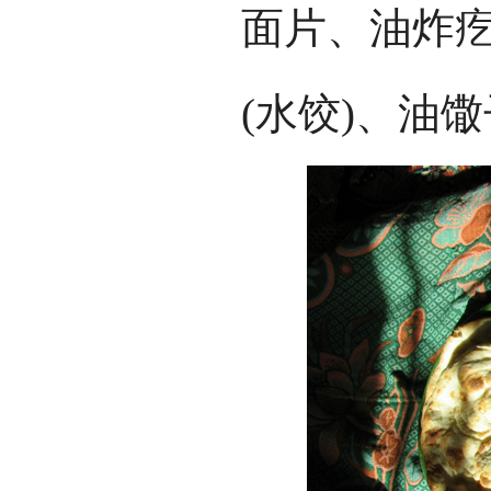
面片、油炸疙
(水饺)、油