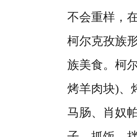
不会重样，
柯尔克孜族
族美食。柯尔
烤羊肉块)、
马肠、肖奴
子、抓饭、