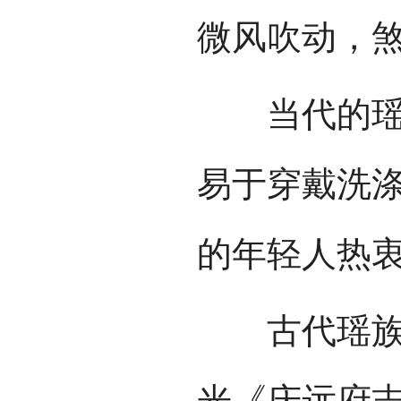
微风吹动，
当代的瑶族
易于穿戴洗
的年轻人热
古代瑶族男
光《庆远府志