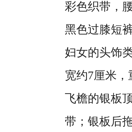
彩色织带，
黑色过膝短
妇女的头饰类
宽约7厘米，
飞檐的银板
带；银板后