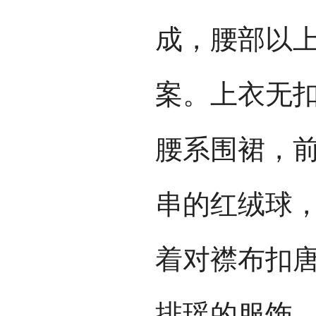
成，腰部以
案。上衣无
腰系围裙，
串的红绒球
着对襟布扣唐
排瑶的服饰