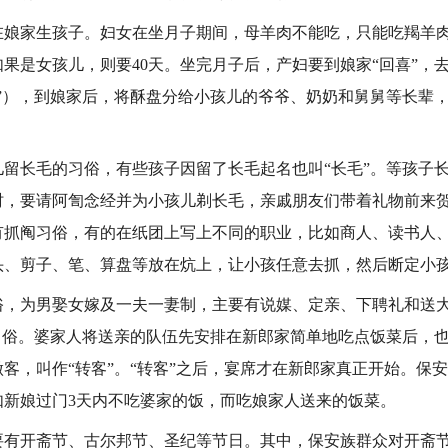
家生孩子。妇女在坐月子期间，母羊肉不能吃，只能吃羯羊肉
如果是女孩儿，则要40天。坐完月子后，产妇要到娘家“回喜”，去
盘”），到娘家后，将酥盘分给小孩儿的爷爷、奶奶和舅舅等长辈
长毛的习俗，有些孩子因留了长毛起名也叫“长毛”。等孩子长
时，要请阿訇念经并为小孩儿剃长毛，亲戚朋友们带着礼物前来
有抓阄习俗，有的在纸团上写上不同的职业，比如商人、读书人
头、剪子、笔、算盘等放在炕上，让小孩任意去抓，然后断定小
为男娶女嫁及一夫一妻制，主要有说媒、定亲、下聘礼和送大
的习俗。婆家人将送亲的队伍先安排在新郎家简单地吃点饭菜后，
客，叫作“转客”。“转客”之后，宴席才在新郎家真正开始。保
如新娘过门3天内不吃婆家的饭，而吃娘家人送来的饭菜。
开斋节、古尔邦节、圣纪等节日。其中，保安族群众对开斋节