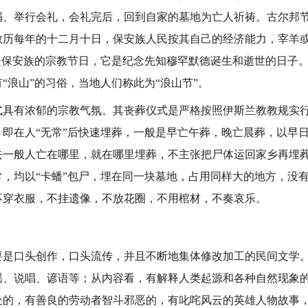
捐、举行会礼，会礼完后，回到自家的墓地为亡人祈祷。古尔邦
教历每年的十二月十日，保安族人民按其自己的经济能力，宰羊
是保安族的宗教节日，它是纪念先知穆罕默德诞生和逝世的日子。
“浪山”的习俗，当地人们称此为“浪山节”。
有浓郁的宗教气氛。其丧葬仪式是严格按照伊斯兰教教规实行
。即在人“无常”后快速埋葬，一般是早亡午葬，晚亡晨葬，以早
去一般人亡在哪里，就在哪里埋葬，不主张把尸体运回家乡再埋
常，均以“卡蟠”包尸，埋在同一块墓地，占用同样大的地方，没
不穿衣服，不挂遗像，不放花圈，不用棺材，不奏哀乐。
口头创作，口头流传，并且不断地集体修改加工的民间文学。
谣、说唱、谚语等；从内容看，有解释人类起源和各种自然现象
处的，有善良的劳动者智斗邪恶的，有叱咤风云的英雄人物故事