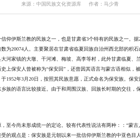
来源：中国民族文化资源库
作者：马少青
仰伊斯兰教的民族之一，也是甘肃省3个特有的民族之一。据2
数为20074人。主要聚居在甘肃省临夏回族自治州西北部的积
县大河家镇的大墩、干河滩、梅坡、高李等村，此外甘肃临夏、
历史上保安人曾被称为“保安回”，还曾因其语言与蒙古语相似，
于1952年3月20日，按照其民族意愿，正式命名为保安族。保
东乡族的语言比较接近。由于和周围汉族、回族长时期的交往，
至今尚未形成统一的定论。较有代表性说法有两种：：“蒙古人
接受的观点是：保安族是元朝以来一批信仰伊斯兰教的中亚色目