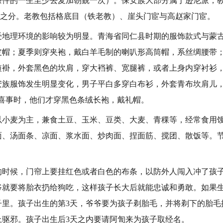
条件的一生至少去麦加朝觐一次）。保安族大部分属于逊尼派，
教”之分。老教包括格底目（铁老教）、崖头门宦与高赵家门宦。
理环境的影响较为明显。青海省同仁县时期的服饰款式与蒙古
皮帽；夏季则穿夹袍，戴白羊毛制的喇叭形高筒帽，系丝绸腰带
短褂，外套黑色的坎肩，穿大裆裤、宽腿裤，或者上身内穿衬衫
安族服饰发生明显变化，男子平白多穿白布衫，外套青布坎肩儿，
办喜事时，他们才穿黑色条绒长袍，戴礼帽。
麦为主，兼食土豆、玉米、豆类、大麦、青稞等，经常食用馒
面、汤面条、凉面、浆水面、炒肉面、捏面筋、搅团、散饭等。
候，门帘上要挂红色或者白色的布条，以防外人闯入冲了孩子
爷就要将胎衣扔给狗吃，这样孩子长大后就能忠诚和勇敢。如果
子里。孩子出生的第3天，爷爷要为孩子剃胎毛，并将剃下的胎毛
上驱邪。孩子出生后3天之内要请阿訇来为孩子取经名。