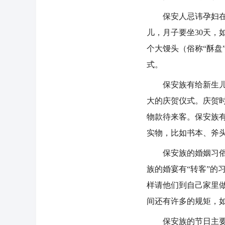
保安人忌讳孕妇在娘
儿，月子要坐30天，
个大馒头（俗称“酥
式。
保安族有给新生儿留
大的庆贺仪式。庆贺
物款待来客。保安族
实物，比如书本、斧
保安族的婚姻习俗，
族的婚宴有“转客”
样请他们到自己家里做
间还有许多的规矩，
保安族的节日主要有