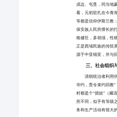
戍边、屯垦，同当地
看，元初驻扎在今青
等都是信仰伊斯兰教
保安族人民所擅长的
格健壮，多胡须，性
正是西域民族的传统
源于中亚细亚，并与
三、社会组织与
清朝统治者利用伊斯
寺约，责令束约回教”
村都是个“措娃”（藏
所不同，似乎有等级之
务和生产活动有很大的