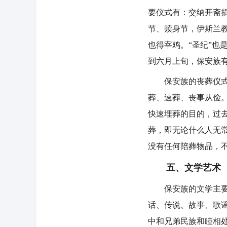
要仪式有：交纳开斋
节、赎身节，伊斯兰
也得宰鸡。“圣纪”也
到六月上旬，保安族有
保安族的丧葬仪式具
葬、速葬、丧事从俭
快速埋葬的目的，过
葬，即无论什么人无
没有任何陪葬物品，
五、文学艺术
保安族的文学主要是
话、传说、故事、歌
中和兄弟民族和睦相