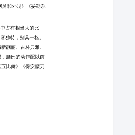
阿舅和外甥》《妥勒尕
中占有相当大的比
内容独特，别具一格。
清新靓丽、古朴典雅、
展，腰部的动作配以前
《五比舞》《保安腰刀