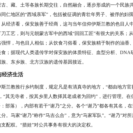
蒙古、藏、土等各族长期交往，自然融合，逐步形成的一个民族
海同仁地区的“西域亲军”，包括被征调的青壮年男子、被俘的妇
；从经济看，保安族善于经商，这与当年信仰伊斯兰教的色目人
打刀工艺，则与元朝蒙古军中的西域“回回工匠”有很大的关系；
格强悍，与色目人相似；从饮食习俗看，保安族精于制作的油香
美食；据现代人类遗传学对保安族的体质特征、血型分析、DNA
回族、东乡族、北方汉族的遗传基因接近。
经济生活
兰教推行乡约制度，规定凡是有清真寺的地方，“都由地方官
，“其无寺者，按其乡里人数择其老成者为回约”，进行管理。在
语：部落），内部有若干“谢乃”之分。各个“谢乃”都各有其名，
分。马家“谢乃”称作“马吉么合”，意为“马家军队”。“谢乃”对
支配权。“措娃”对公共事务有很大的决定权。