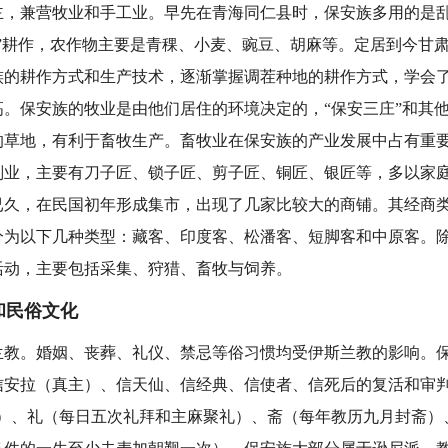
兼营牧业和手工业。早先在青海同仁县时，保安族多用的是乱
制”耕作，农作物主要是青稞、小麦、豌豆、胡麻等。定居到今甘
族的耕作方式和生产技术，逐渐掌握调茬种地的耕作方式，学会
高。保安族的牧业是由他们居住的环境决定的，“保安三庄”和其
的草地，有利于畜牧生产。畜牧业在保安族的产业发展中占有重
副业，主要有刀子匠、锁子匠、剪子匠、铜匠、银匠等，多以家
已久，在民国初年形成集市，出现了几家比较大的商铺。其经商
分为以下几种类型：藏客、印度客、松潘客、短脚客和中原客。
活动，主要包括采集、狩猎、畜牧与饲养。
民俗文化
。婚姻、丧葬、礼仪、禁忌等俗习惯均受伊斯兰教的影响。保
信安拉（真主）、信天仙、信经典、信使者、信死后的复活和审判
言）、礼（每日五次礼拜和主麻聚礼）、斋（每年教历九月封斋）