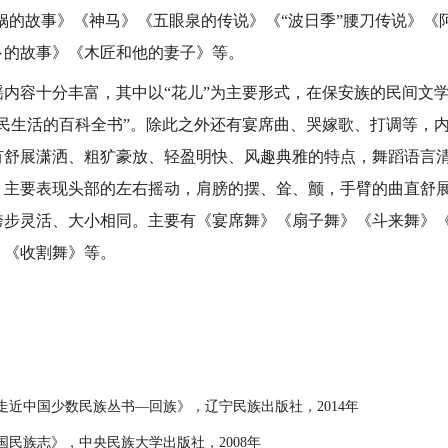
娲的故事》《神马》《五眼泉的传说》《“波日季”腰刀传说》《
卜的故事》《木匠和他的妻子》等。
容十分丰富，其中以“花儿”为主要形式，在保安族的民间文学
人民生活的百科全书”。除此之外还有宴席曲、哭嫁歌、打调等，
有舒展潇洒、粗犷豪放、轻盈明快、风趣典雅的特点，舞蹈语言
，主要表现头部的左右摇动，肩膀的摆、耸、颤，手臂的曲直舒
跨步灵活、大小相同。主要有《宴席舞》《扇子舞》《斗来舞》
》《收割舞》等。
）
近中国少数民族丛书—回族》，辽宁民族出版社，2014年
民族志》，中央民族大学出版社，2008年