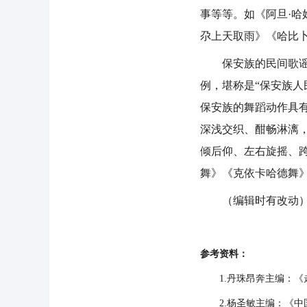
事等等。如《阿旦·哈
尕上天取雨》《哈比
保安族的民间歌谣内
例，堪称是“保安族
保安族的舞蹈动作具
深浅交织、酣畅淋漓
倾后仰、左右旋摇、
舞》《克依卡哈德舞
（编辑时有改动
参考资料：
1.丹珠昂奔主编：《走
2.杨圣敏主编：《中国