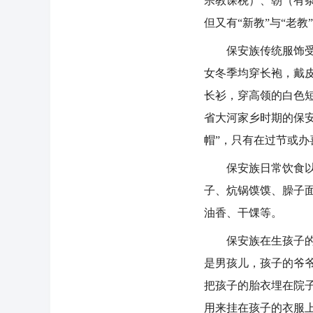
宗教课税）、朝（有
但又有“新教”与“老
保安族传统服饰受地
女冬季均穿长袍，戴
长衫，穿高领的白色
省大河家乡时期的保
帽”，只有在过节或
保安族日常饮食以小
子、炕锅馍馍、臊子
油香、干馃等。
保安族在生孩子的时
是男孩儿，孩子的爷
把孩子的胎衣埋在院
用来挂在孩子的衣服