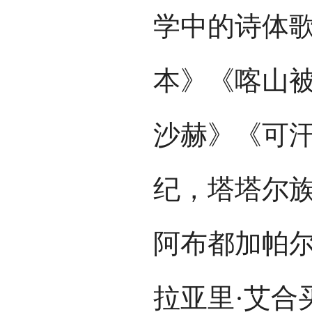
学中的诗体
本》《喀山
沙赫》《可汗
纪，塔塔尔
阿布都加帕尔
拉亚里·艾合