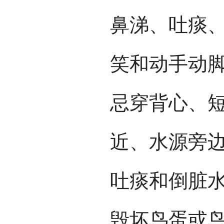
鼻涕、吐痰
笑和动手动
忌穿背心、
近、水源旁
吐痰和倒脏
毁坏鸟蛋或