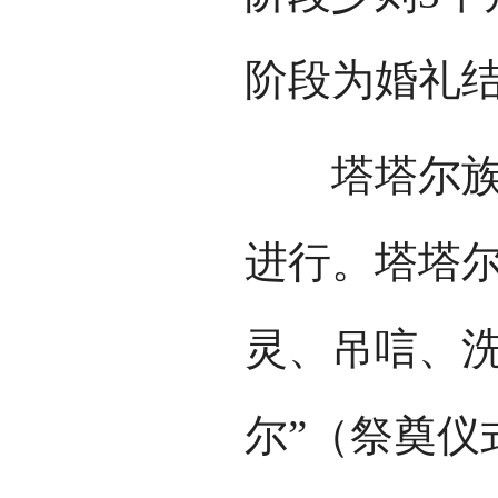
阶段为婚礼
塔塔尔族实
进行。塔塔
灵、吊唁、洗
尔”（祭奠仪